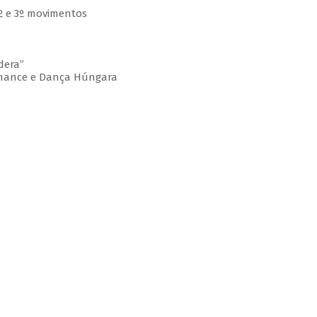
 2º e 3º movimentos
dera”
omance e Dança Húngara