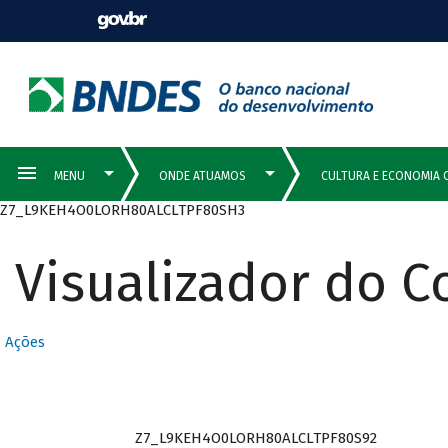
Z7_L9KEH4O0LORH80ALCLTPF80SH3
Visualizador do 
Ações
Z7_L9KEH4O0LORH80ALCLTPF80S92