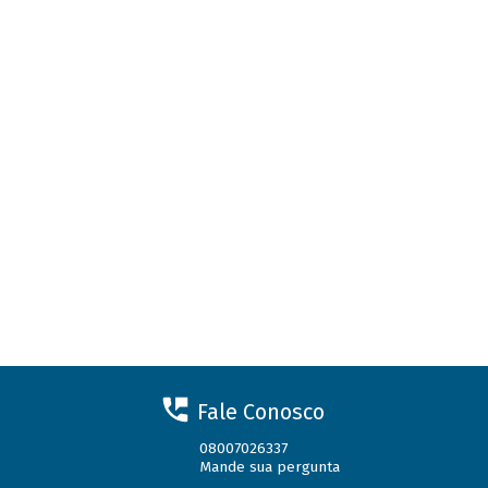
Fale Conosco
08007026337
Mande sua pergunta