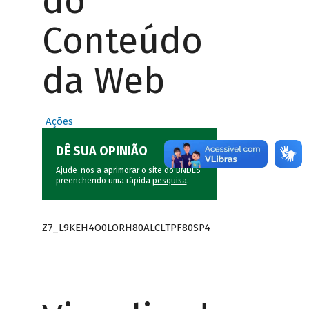
do
Conteúdo
da Web
Ações
DÊ SUA OPINIÃO
Ajude-nos a aprimorar o site do BNDES
preenchendo uma rápida
pesquisa
.
Z7_L9KEH4O0LORH80ALCLTPF80SP4