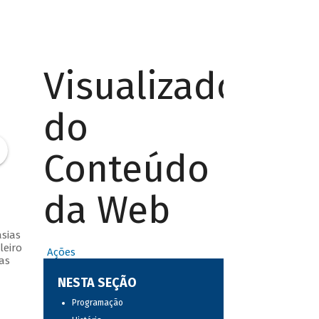
Visualizador
do
Conteúdo
da Web
sias
leiro
Ações
as
NESTA SEÇÃO
Programação