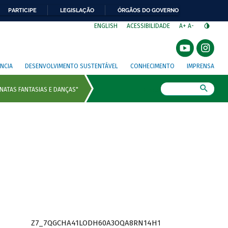
PARTICIPE
LEGISLAÇÃO
ÓRGÃOS DO GOVERNO
⁣
ENGLISH
ACESSIBILIDADE
A+
A-
NCIA
DESENVOLVIMENTO SUSTENTÁVEL
CONHECIMENTO
IMPRENSA
Busca
Z7_7QGCHA41LODH60A3OQA8RN14H1