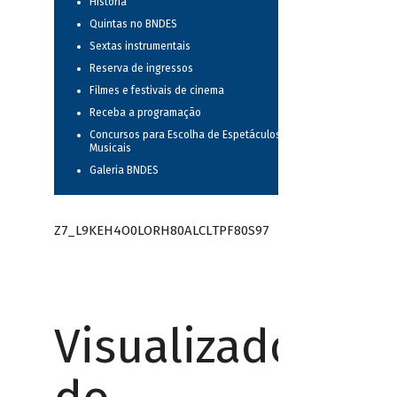
História
Quintas no BNDES
Sextas instrumentais
Reserva de ingressos
Filmes e festivais de cinema
Receba a programação
Concursos para Escolha de Espetáculos
Musicais
Galeria BNDES
Z7_L9KEH4O0LORH80ALCLTPF80S97
Visualizador