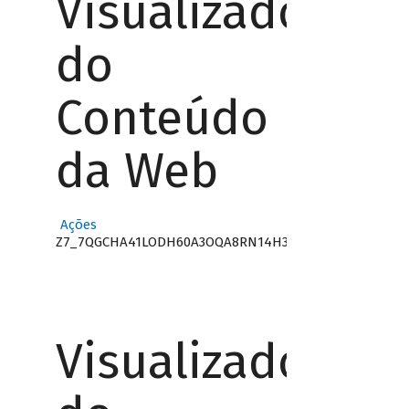
Visualizador
do
Conteúdo
da Web
Ações
Z7_7QGCHA41LODH60A3OQA8RN14H3
Visualizador