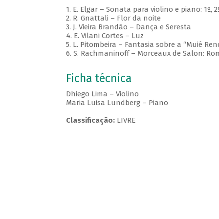
1. E. Elgar – Sonata para violino e piano: 1º,
2. R. Gnattali – Flor da noite
3. J. Vieira Brandão – Dança e Seresta
4. E. Vilani Cortes – Luz
5. L. Pitombeira – Fantasia sobre a “Muié Ren
6. S. Rachmaninoff – Morceaux de Salon: R
Ficha técnica
Dhiego Lima – Violino
Maria Luisa Lundberg – Piano
Classificação:
LIVRE