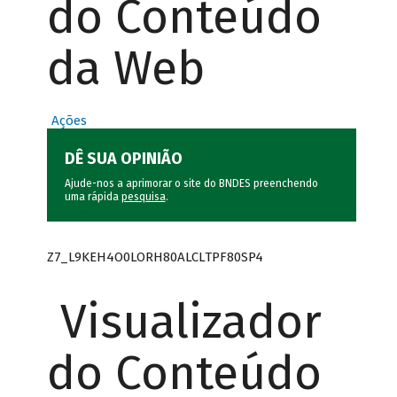
do Conteúdo
da Web
Ações
DÊ SUA OPINIÃO
Ajude-nos a aprimorar o site do BNDES preenchendo
uma rápida
pesquisa
.
Z7_L9KEH4O0LORH80ALCLTPF80SP4
Visualizador
do Conteúdo