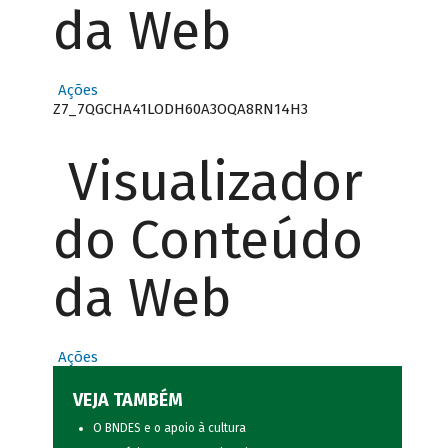
da Web
Ações
Z7_7QGCHA41LODH60A3OQA8RN14H3
Visualizador
do Conteúdo
da Web
Ações
VEJA TAMBÉM
O BNDES e o apoio à cultura