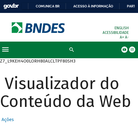
COMUNICA BR
ACESSO À INFORMAÇÃO
PARTI
ENGLISH
ACESSIBILIDADE
A+
A-
Busca
Z7_L9KEH4O0LORH80ALCLTPF80SH3
Visualizador do
Conteúdo da Web
Ações