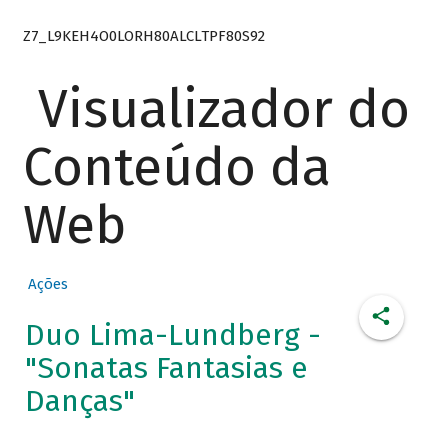
Z7_L9KEH4O0LORH80ALCLTPF80S92
Visualizador do
Conteúdo da
Web
Ações
Duo Lima-Lundberg -
"Sonatas Fantasias e
Danças"