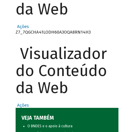
da Web
Ações
Z7_7QGCHA41LODH60A3OQA8RN14H3
Visualizador
do Conteúdo
da Web
Ações
VEJA TAMBÉM
O BNDES e o apoio à cultura