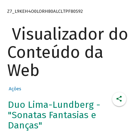
Z7_L9KEH4O0LORH80ALCLTPF80S92
Visualizador do
Conteúdo da
Web
Ações
Duo Lima-Lundberg -
"Sonatas Fantasias e
Danças"