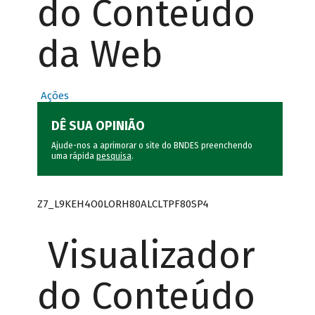
do Conteúdo
da Web
Ações
DÊ SUA OPINIÃO
Ajude-nos a aprimorar o site do BNDES preenchendo
uma rápida
pesquisa
.
Z7_L9KEH4O0LORH80ALCLTPF80SP4
Visualizador
do Conteúdo