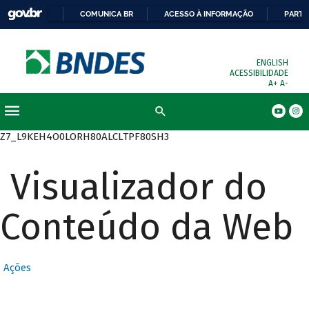
COMUNICA BR
ACESSO À INFORMAÇÃO
PARTI
ENGLISH
ACESSIBILIDADE
A+
A-
Busca
Z7_L9KEH4O0LORH80ALCLTPF80SH3
Visualizador do
Conteúdo da Web
Ações