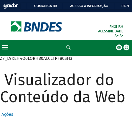
COMUNICA BR
ACESSO À INFORMAÇÃO
PARTI
ENGLISH
ACESSIBILIDADE
A+
A-
Busca
Z7_L9KEH4O0LORH80ALCLTPF80SH3
Visualizador do
Conteúdo da Web
Ações