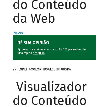
do Conteúdo
da Web
Ações
DÊ SUA OPINIÃO
Ajude-nos a aprimorar o site do BNDES preenchendo
uma rápida
pesquisa
.
Z7_L9KEH4O0LORH80ALCLTPF80SP4
Visualizador
do Conteúdo