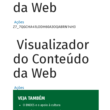
da Web
Ações
Z7_7QGCHA41LODH60A3OQA8RN14H3
Visualizador
do Conteúdo
da Web
Ações
VEJA TAMBÉM
O BNDES e o apoio à cultura