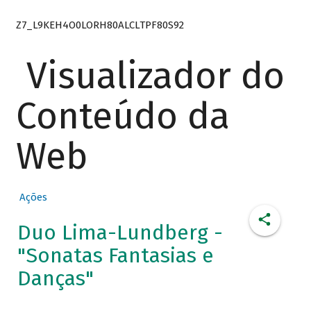
Z7_L9KEH4O0LORH80ALCLTPF80S92
Visualizador do
Conteúdo da
Web
Ações
Duo Lima-Lundberg -
"Sonatas Fantasias e
Danças"