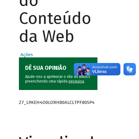
do
Conteúdo
da Web
Ações
DÊ SUA OPINIÃO
Ajude-nos a aprimorar o site do BNDES
preenchendo uma rápida
pesquisa
.
Z7_L9KEH4O0LORH80ALCLTPF80SP4