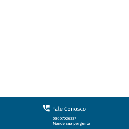
Fale Conosco
08007026337
Mande sua pergunta