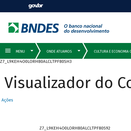
Z7_L9KEH4O0LORH80ALCLTPF80SH3
Visualizador do 
Ações
Z7_L9KEH4O0LORH80ALCLTPF80S92