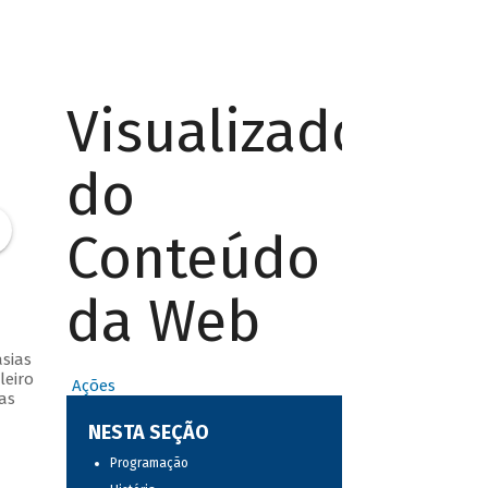
Visualizador
do
Conteúdo
da Web
sias
leiro
Ações
as
NESTA SEÇÃO
Programação