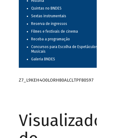
História
Quintas no BNDES
Sextas instrumentais
Reserva de ingressos
Filmes e festivais de cinema
Receba a programação
Concursos para Escolha de Espetáculos
Musicais
Galeria BNDES
Z7_L9KEH4O0LORH80ALCLTPF80S97
Visualizador