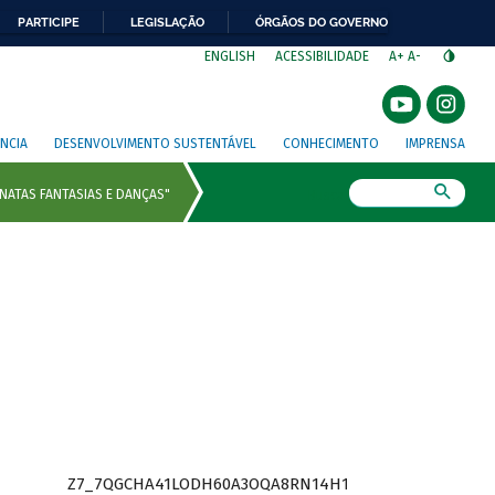
PARTICIPE
LEGISLAÇÃO
ÓRGÃOS DO GOVERNO
⁣
ENGLISH
ACESSIBILIDADE
A+
A-
NCIA
DESENVOLVIMENTO SUSTENTÁVEL
CONHECIMENTO
IMPRENSA
Busca
Z7_7QGCHA41LODH60A3OQA8RN14H1