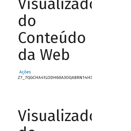
Visualizador
do
Conteúdo
da Web
Ações
Z7_7QGCHA41LODH60A3OQA8RN14H3
Visualizador