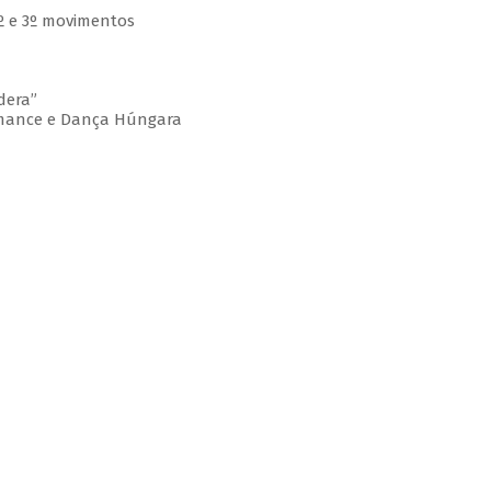
 2º e 3º movimentos
dera”
omance e Dança Húngara