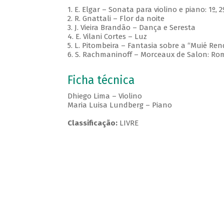
1. E. Elgar – Sonata para violino e piano: 1º,
2. R. Gnattali – Flor da noite
3. J. Vieira Brandão – Dança e Seresta
4. E. Vilani Cortes – Luz
5. L. Pitombeira – Fantasia sobre a “Muié Ren
6. S. Rachmaninoff – Morceaux de Salon: R
Ficha técnica
Dhiego Lima – Violino
Maria Luisa Lundberg – Piano
Classificação:
LIVRE