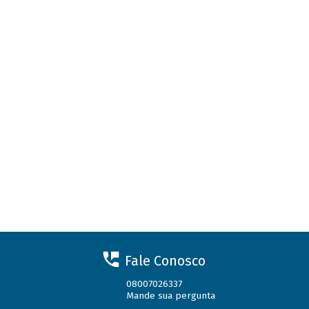
Fale Conosco
08007026337
Mande sua pergunta