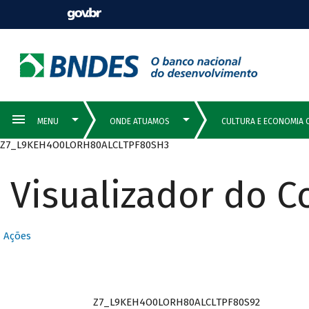
Z7_L9KEH4O0LORH80ALCLTPF80SH3
Visualizador do 
Ações
Z7_L9KEH4O0LORH80ALCLTPF80S92