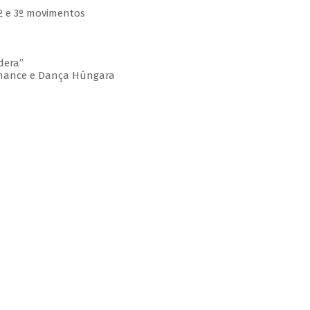
 2º e 3º movimentos
dera”
omance e Dança Húngara