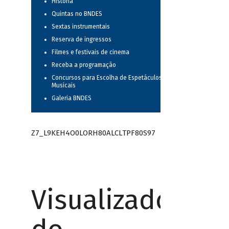
História
Quintas no BNDES
Sextas instrumentais
Reserva de ingressos
Filmes e festivais de cinema
Receba a programação
Concursos para Escolha de Espetáculos
Musicais
Galeria BNDES
Z7_L9KEH4O0LORH80ALCLTPF80S97
Visualizador