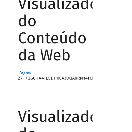
Visualizador
do
Conteúdo
da Web
Ações
Z7_7QGCHA41LODH60A3OQA8RN14H3
Visualizador