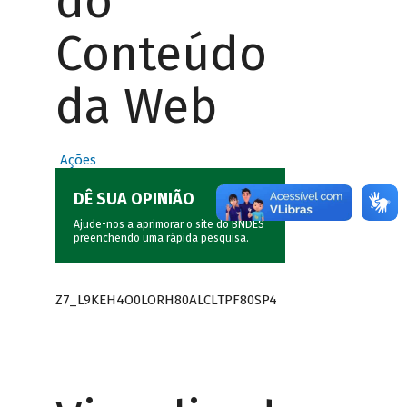
do
Conteúdo
da Web
Ações
DÊ SUA OPINIÃO
Ajude-nos a aprimorar o site do BNDES
preenchendo uma rápida
pesquisa
.
Z7_L9KEH4O0LORH80ALCLTPF80SP4