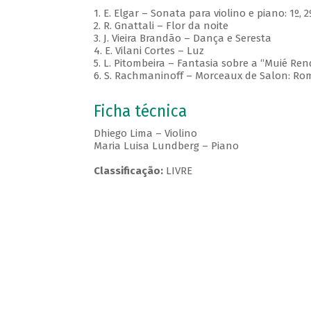
1. E. Elgar – Sonata para violino e piano: 1º,
2. R. Gnattali – Flor da noite
3. J. Vieira Brandão – Dança e Seresta
4. E. Vilani Cortes – Luz
5. L. Pitombeira – Fantasia sobre a “Muié Ren
6. S. Rachmaninoff – Morceaux de Salon: R
Ficha técnica
Dhiego Lima – Violino
Maria Luisa Lundberg – Piano
Classificação:
LIVRE