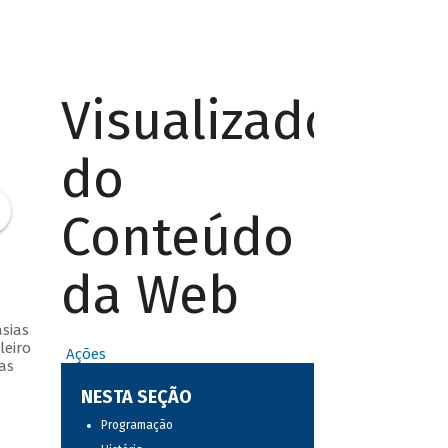
Visualizador
do
Conteúdo
da Web
sias
leiro
Ações
as
NESTA SEÇÃO
Programação