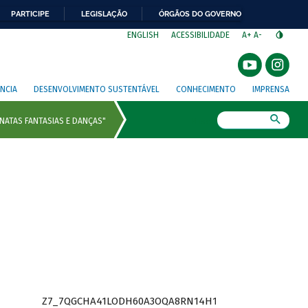
PARTICIPE
LEGISLAÇÃO
ÓRGÃOS DO GOVERNO
⁣
ENGLISH
ACESSIBILIDADE
A+
A-
NCIA
DESENVOLVIMENTO SUSTENTÁVEL
CONHECIMENTO
IMPRENSA
Busca
Z7_7QGCHA41LODH60A3OQA8RN14H1