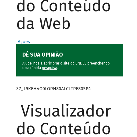
do Conteúdo
da Web
Ações
DÊ SUA OPINIÃO
Ajude-nos a aprimorar o site do BNDES preenchendo
uma rápida
pesquisa
.
Z7_L9KEH4O0LORH80ALCLTPF80SP4
Visualizador
do Conteúdo