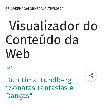
Z7_L9KEH4O0LORH80ALCLTPF80S92
Visualizador do
Conteúdo da
Web
Ações
Duo Lima-Lundberg -
"Sonatas Fantasias e
Danças"