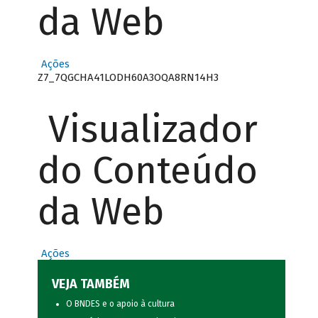
da Web
Ações
Z7_7QGCHA41LODH60A3OQA8RN14H3
Visualizador
do Conteúdo
da Web
Ações
VEJA TAMBÉM
O BNDES e o apoio à cultura