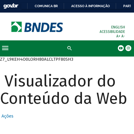
COMUNICA BR
ACESSO À INFORMAÇÃO
PARTI
ENGLISH
ACESSIBILIDADE
A+
A-
Busca
Z7_L9KEH4O0LORH80ALCLTPF80SH3
Visualizador do
Conteúdo da Web
Ações