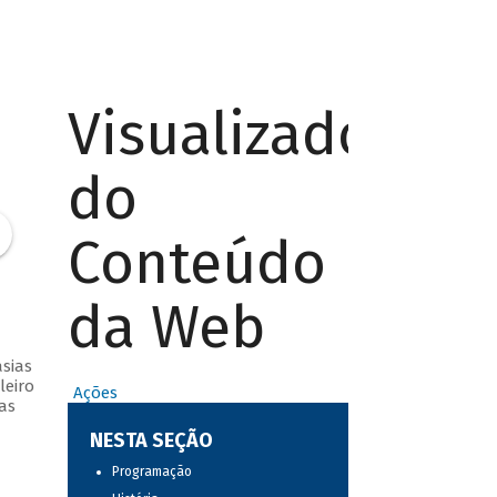
Visualizador
do
Conteúdo
da Web
sias
leiro
Ações
as
NESTA SEÇÃO
Programação