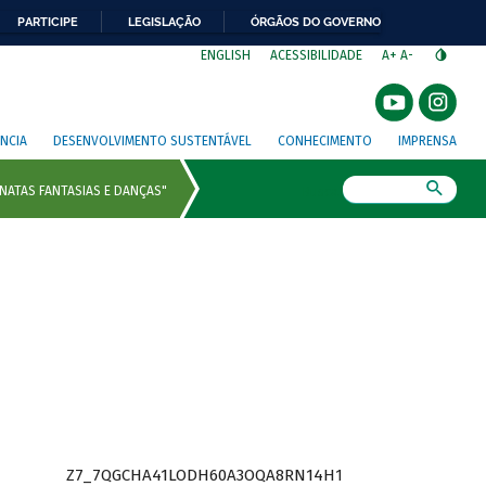
PARTICIPE
LEGISLAÇÃO
ÓRGÃOS DO GOVERNO
⁣
ENGLISH
ACESSIBILIDADE
A+
A-
NCIA
DESENVOLVIMENTO SUSTENTÁVEL
CONHECIMENTO
IMPRENSA
Busca
Z7_7QGCHA41LODH60A3OQA8RN14H1