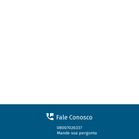
Fale Conosco
08007026337
Mande sua pergunta