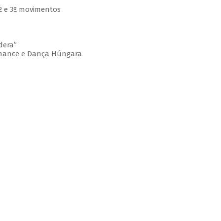
 2º e 3º movimentos
dera”
omance e Dança Húngara