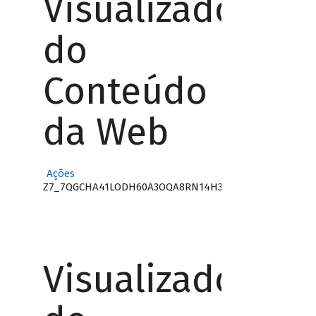
Visualizador
do
Conteúdo
da Web
Ações
Z7_7QGCHA41LODH60A3OQA8RN14H3
Visualizador