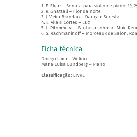
1. E. Elgar – Sonata para violino e piano: 1º,
2. R. Gnattali – Flor da noite
3. J. Vieira Brandão – Dança e Seresta
4. E. Vilani Cortes – Luz
5. L. Pitombeira – Fantasia sobre a “Muié Ren
6. S. Rachmaninoff – Morceaux de Salon: R
Ficha técnica
Dhiego Lima – Violino
Maria Luisa Lundberg – Piano
Classificação:
LIVRE