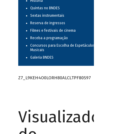
História
Quintas no BNDES
Sextas instrumentais
Reserva de ingressos
Filmes e festivais de cinema
Receba a programação
Concursos para Escolha de Espetáculos
Musicais
Galeria BNDES
Z7_L9KEH4O0LORH80ALCLTPF80S97
Visualizador