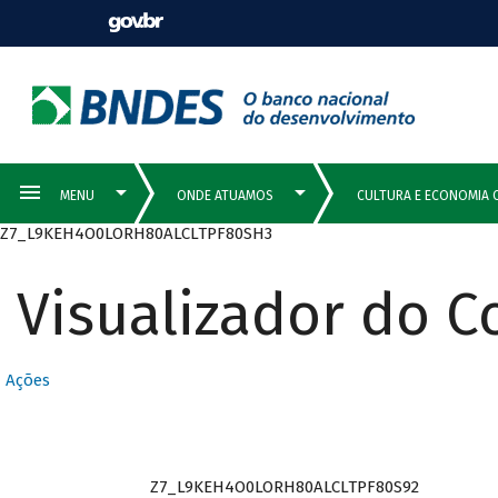
Z7_L9KEH4O0LORH80ALCLTPF80SH3
Visualizador do 
Ações
Z7_L9KEH4O0LORH80ALCLTPF80S92