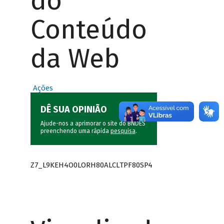
do
Conteúdo
da Web
Ações
DÊ SUA OPINIÃO
Ajude-nos a aprimorar o site do BNDES
preenchendo uma rápida
pesquisa
.
Z7_L9KEH4O0LORH80ALCLTPF80SP4