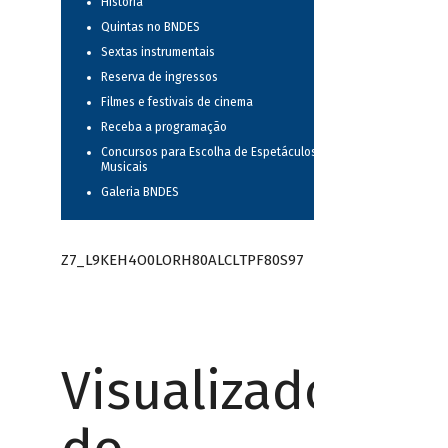
História
Quintas no BNDES
Sextas instrumentais
Reserva de ingressos
Filmes e festivais de cinema
Receba a programação
Concursos para Escolha de Espetáculos
Musicais
Galeria BNDES
Z7_L9KEH4O0LORH80ALCLTPF80S97
Visualizador