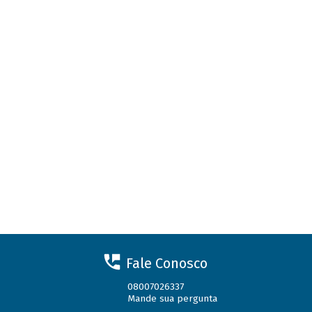
Fale Conosco
08007026337
Mande sua pergunta