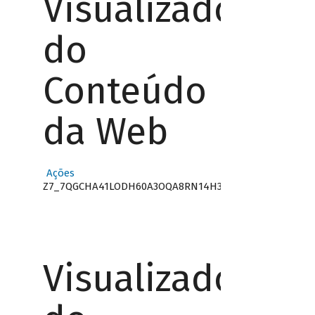
Visualizador
do
Conteúdo
da Web
Ações
Z7_7QGCHA41LODH60A3OQA8RN14H3
Visualizador