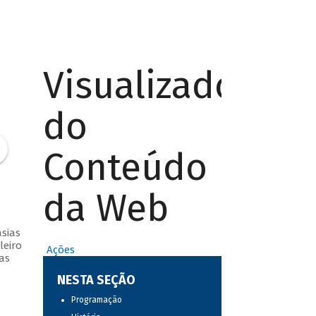
Visualizador
do
Conteúdo
da Web
sias
leiro
Ações
as
NESTA SEÇÃO
Programação