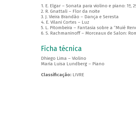
1. E. Elgar – Sonata para violino e piano: 1º,
2. R. Gnattali – Flor da noite
3. J. Vieira Brandão – Dança e Seresta
4. E. Vilani Cortes – Luz
5. L. Pitombeira – Fantasia sobre a “Muié Ren
6. S. Rachmaninoff – Morceaux de Salon: R
Ficha técnica
Dhiego Lima – Violino
Maria Luisa Lundberg – Piano
Classificação:
LIVRE