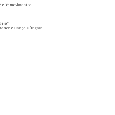
 2º e 3º movimentos
dera”
omance e Dança Húngara