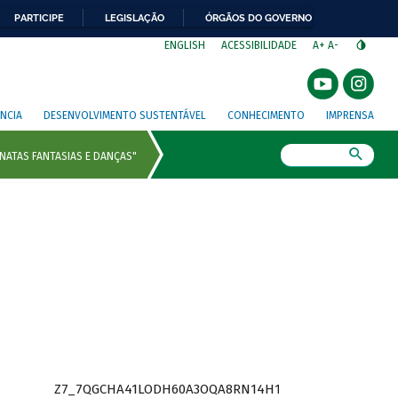
PARTICIPE
LEGISLAÇÃO
ÓRGÃOS DO GOVERNO
⁣
ENGLISH
ACESSIBILIDADE
A+
A-
NCIA
DESENVOLVIMENTO SUSTENTÁVEL
CONHECIMENTO
IMPRENSA
Busca
Z7_7QGCHA41LODH60A3OQA8RN14H1