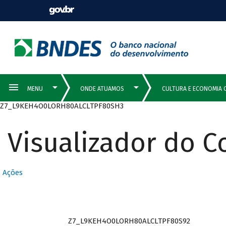
Z7_L9KEH4O0LORH80ALCLTPF80SH3
Visualizador do 
Ações
Z7_L9KEH4O0LORH80ALCLTPF80S92