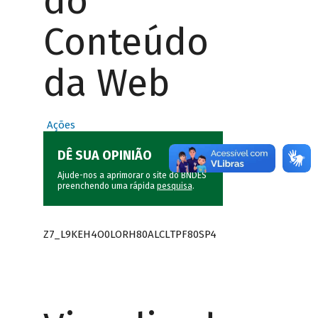
do
Conteúdo
da Web
Ações
DÊ SUA OPINIÃO
Ajude-nos a aprimorar o site do BNDES
preenchendo uma rápida
pesquisa
.
Z7_L9KEH4O0LORH80ALCLTPF80SP4