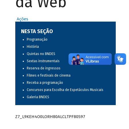
da Web
Ações
NESTA SEÇÃO
Programação
História
Quintas no BNDES
Sextas instrumentais
Reserva de ingressos
Filmes e festivais de cinema
Receba a programação
Concursos para Escolha de Espetáculos Musicais
Galeria BNDES
Z7_L9KEH4O0LORH80ALCLTPF80S97