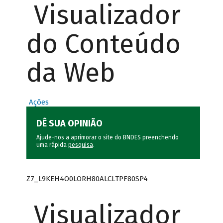
Visualizador
do Conteúdo
da Web
Ações
DÊ SUA OPINIÃO
Ajude-nos a aprimorar o site do BNDES preenchendo
uma rápida
pesquisa
.
Z7_L9KEH4O0LORH80ALCLTPF80SP4
Visualizador