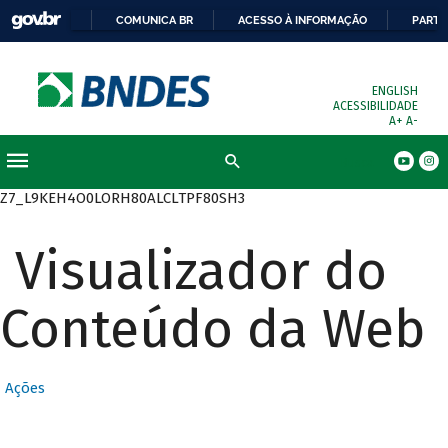
COMUNICA BR
ACESSO À INFORMAÇÃO
PARTI
ENGLISH
ACESSIBILIDADE
A+
A-
Busca
Z7_L9KEH4O0LORH80ALCLTPF80SH3
Visualizador do
Conteúdo da Web
Ações