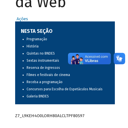
da Web
Ações
NESTA SEÇÃO
Programação
História
Quintas no BNDES
Sextas instrumentais
Reserva de ingressos
Filmes e festivais de cinema
Receba a programação
Concursos para Escolha de Espetáculos Musicais
Galeria BNDES
Z7_L9KEH4O0LORH80ALCLTPF80S97