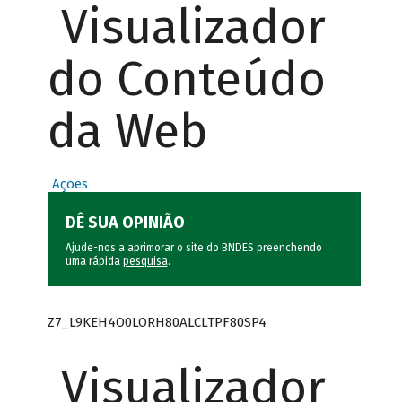
Visualizador
do Conteúdo
da Web
Ações
DÊ SUA OPINIÃO
Ajude-nos a aprimorar o site do BNDES preenchendo
uma rápida
pesquisa
.
Z7_L9KEH4O0LORH80ALCLTPF80SP4
Visualizador