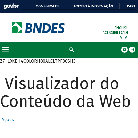
COMUNICA BR
ACESSO À INFORMAÇÃO
PARTI
ENGLISH
ACESSIBILIDADE
A+
A-
Busca
Z7_L9KEH4O0LORH80ALCLTPF80SH3
Visualizador do
Conteúdo da Web
Ações