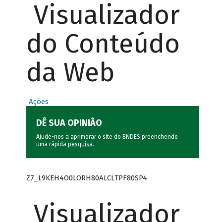
Visualizador
do Conteúdo
da Web
Ações
DÊ SUA OPINIÃO
Ajude-nos a aprimorar o site do BNDES preenchendo
uma rápida
pesquisa
.
Z7_L9KEH4O0LORH80ALCLTPF80SP4
Visualizador