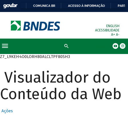
COMUNICA BR
ACESSO À INFORMAÇÃO
PARTI
ENGLISH
ACESSIBILIDADE
A+
A-
Busca
Z7_L9KEH4O0LORH80ALCLTPF80SH3
Visualizador do
Conteúdo da Web
Ações