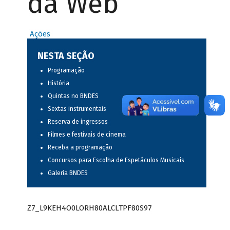
da Web
Ações
NESTA SEÇÃO
Programação
História
Quintas no BNDES
Sextas instrumentais
Reserva de ingressos
Filmes e festivais de cinema
Receba a programação
Concursos para Escolha de Espetáculos Musicais
Galeria BNDES
Z7_L9KEH4O0LORH80ALCLTPF80S97