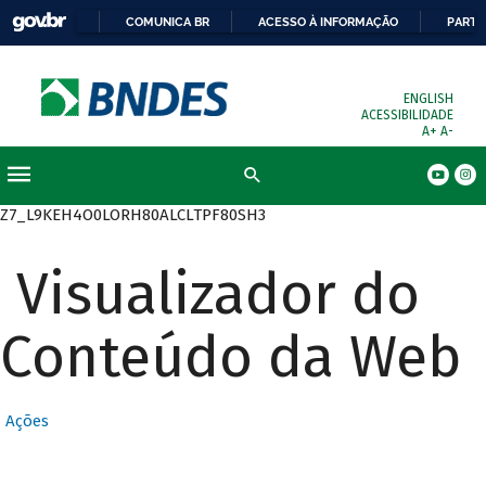
COMUNICA BR
ACESSO À INFORMAÇÃO
PARTI
ENGLISH
ACESSIBILIDADE
A+
A-
Busca
Z7_L9KEH4O0LORH80ALCLTPF80SH3
Visualizador do
Conteúdo da Web
Ações