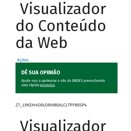
Visualizador
do Conteúdo
da Web
Ações
DÊ SUA OPINIÃO
Ajude-nos a aprimorar o site do BNDES preenchendo
uma rápida
pesquisa
.
Z7_L9KEH4O0LORH80ALCLTPF80SP4
Visualizador