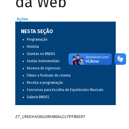
da Web
Ações
NESTA SEÇÃO
Programação
História
Quintas no BNDES
Sextas instrumentais
Reserva de ingressos
Filmes e festivais de cinema
Receba a programação
Concursos para Escolha de Espetáculos Musicais
Galeria BNDES
Z7_L9KEH4O0LORH80ALCLTPF80S97