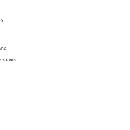
no
ano
erqueira