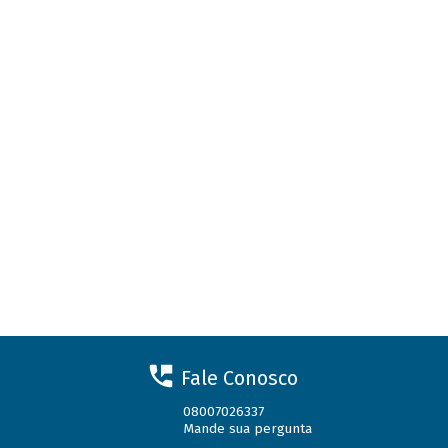
Fale Conosco
08007026337
Mande sua pergunta