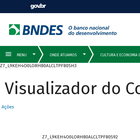
Z7_L9KEH4O0LORH80ALCLTPF80SH3
Visualizador do 
Ações
Z7_L9KEH4O0LORH80ALCLTPF80S92