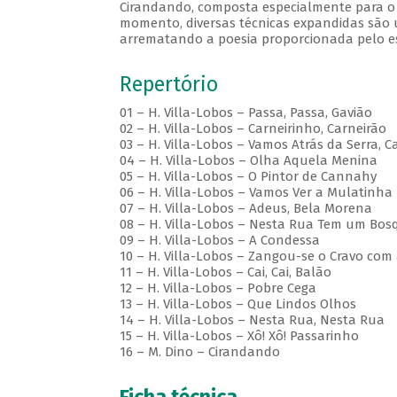
Cirandando, composta especialmente para o
momento, diversas técnicas expandidas são 
arrematando a poesia proporcionada pelo e
Repertório
01 – H. Villa-Lobos – Passa, Passa, Gavião
02 – H. Villa-Lobos – Carneirinho, Carneirão
03 – H. Villa-Lobos – Vamos Atrás da Serra, C
04 – H. Villa-Lobos – Olha Aquela Menina
05 – H. Villa-Lobos – O Pintor de Cannahy
06 – H. Villa-Lobos – Vamos Ver a Mulatinha
07 – H. Villa-Lobos – Adeus, Bela Morena
08 – H. Villa-Lobos – Nesta Rua Tem um Bos
09 – H. Villa-Lobos – A Condessa
10 – H. Villa-Lobos – Zangou-se o Cravo com
11 – H. Villa-Lobos – Cai, Cai, Balão
12 – H. Villa-Lobos – Pobre Cega
13 – H. Villa-Lobos – Que Lindos Olhos
14 – H. Villa-Lobos – Nesta Rua, Nesta Rua
15 – H. Villa-Lobos – Xô! Xô! Passarinho
16 – M. Dino – Cirandando