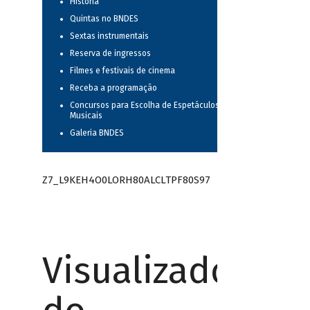
História
Quintas no BNDES
Sextas instrumentais
Reserva de ingressos
Filmes e festivais de cinema
Receba a programação
Concursos para Escolha de Espetáculos
Musicais
Galeria BNDES
Z7_L9KEH4O0LORH80ALCLTPF80S97
Visualizador