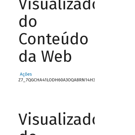
Visualizador
do
Conteúdo
da Web
Ações
Z7_7QGCHA41LODH60A3OQA8RN14H3
Visualizador