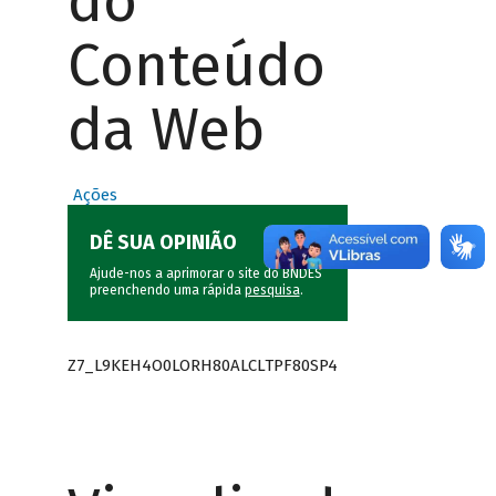
do
Conteúdo
da Web
Ações
DÊ SUA OPINIÃO
Ajude-nos a aprimorar o site do BNDES
preenchendo uma rápida
pesquisa
.
Z7_L9KEH4O0LORH80ALCLTPF80SP4