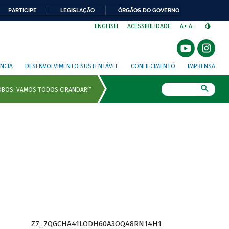
PARTICIPE
LEGISLAÇÃO
ÓRGÃOS DO GOVERNO
⁣
ENGLISH
ACESSIBILIDADE
A+
A-
NCIA
DESENVOLVIMENTO SUSTENTÁVEL
CONHECIMENTO
IMPRENSA
Busca
Z7_7QGCHA41LODH60A3OQA8RN14H1