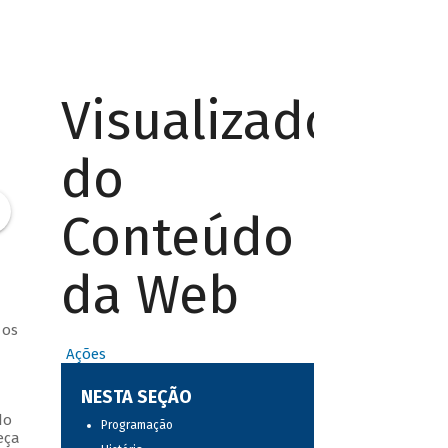
Visualizador
do
Conteúdo
da Web
 os
Ações
NESTA SEÇÃO
do
Programação
eça