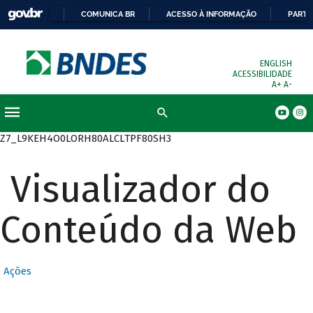
COMUNICA BR
ACESSO À INFORMAÇÃO
PARTI
ENGLISH
ACESSIBILIDADE
A+
A-
Busca
Z7_L9KEH4O0LORH80ALCLTPF80SH3
Visualizador do
Conteúdo da Web
Ações