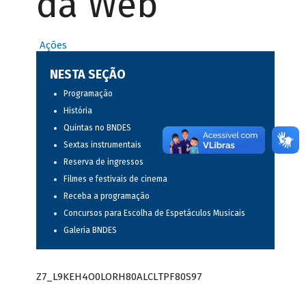
da Web
Ações
NESTA SEÇÃO
Programação
História
Quintas no BNDES
Sextas instrumentais
Reserva de ingressos
Filmes e festivais de cinema
Receba a programação
Concursos para Escolha de Espetáculos Musicais
Galeria BNDES
Z7_L9KEH4O0LORH80ALCLTPF80S97