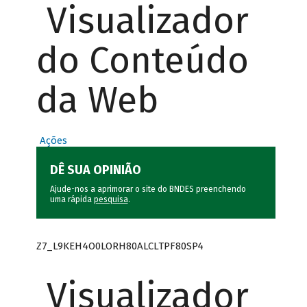
Visualizador
do Conteúdo
da Web
Ações
DÊ SUA OPINIÃO
Ajude-nos a aprimorar o site do BNDES preenchendo
uma rápida
pesquisa
.
Z7_L9KEH4O0LORH80ALCLTPF80SP4
Visualizador