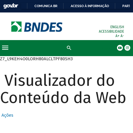
COMUNICA BR
ACESSO À INFORMAÇÃO
PARTI
ENGLISH
ACESSIBILIDADE
A+
A-
Busca
Z7_L9KEH4O0LORH80ALCLTPF80SH3
Visualizador do
Conteúdo da Web
Ações