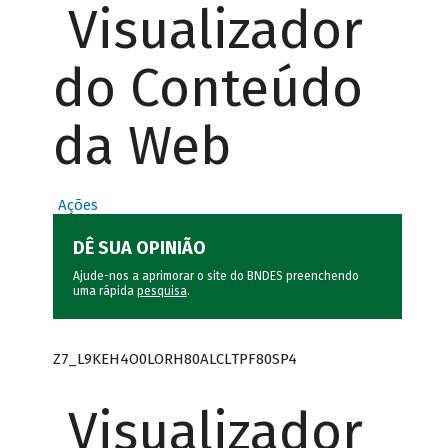
Visualizador
do Conteúdo
da Web
Ações
DÊ SUA OPINIÃO
Ajude-nos a aprimorar o site do BNDES preenchendo
uma rápida
pesquisa
.
Z7_L9KEH4O0LORH80ALCLTPF80SP4
Visualizador