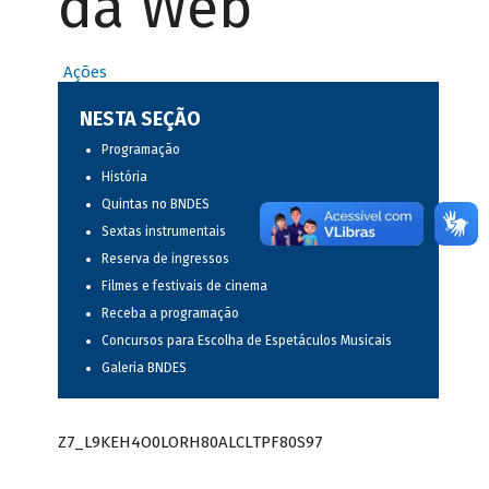
da Web
Ações
NESTA SEÇÃO
Programação
História
Quintas no BNDES
Sextas instrumentais
Reserva de ingressos
Filmes e festivais de cinema
Receba a programação
Concursos para Escolha de Espetáculos Musicais
Galeria BNDES
Z7_L9KEH4O0LORH80ALCLTPF80S97