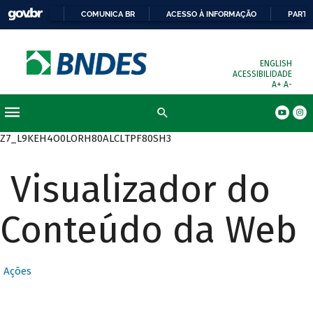
COMUNICA BR
ACESSO À INFORMAÇÃO
PARTI
ENGLISH
ACESSIBILIDADE
A+
A-
Busca
Z7_L9KEH4O0LORH80ALCLTPF80SH3
Visualizador do
Conteúdo da Web
Ações