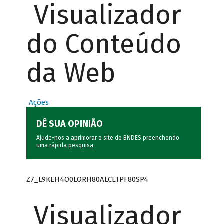
Visualizador
do Conteúdo
da Web
Ações
DÊ SUA OPINIÃO
Ajude-nos a aprimorar o site do BNDES preenchendo
uma rápida
pesquisa
.
Z7_L9KEH4O0LORH80ALCLTPF80SP4
Visualizador