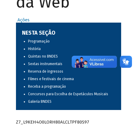
da Web
Ações
NESTA SEÇÃO
Programação
História
Quintas no BNDES
Sextas instrumentais
Reserva de ingressos
Filmes e festivais de cinema
Receba a programação
Concursos para Escolha de Espetáculos Musicais
Galeria BNDES
Z7_L9KEH4O0LORH80ALCLTPF80S97