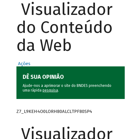
Visualizador
do Conteúdo
da Web
Ações
DÊ SUA OPINIÃO
Ajude-nos a aprimorar o site do BNDES preenchendo
uma rápida
pesquisa
.
Z7_L9KEH4O0LORH80ALCLTPF80SP4
Visualizador