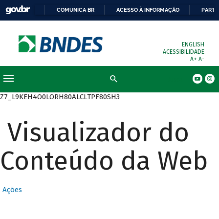
COMUNICA BR
ACESSO À INFORMAÇÃO
PARTI
ENGLISH
ACESSIBILIDADE
A+
A-
Busca
Z7_L9KEH4O0LORH80ALCLTPF80SH3
Visualizador do
Conteúdo da Web
Ações