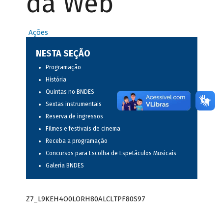
da Web
Ações
NESTA SEÇÃO
Programação
História
Quintas no BNDES
Sextas instrumentais
Reserva de ingressos
Filmes e festivais de cinema
Receba a programação
Concursos para Escolha de Espetáculos Musicais
Galeria BNDES
Z7_L9KEH4O0LORH80ALCLTPF80S97