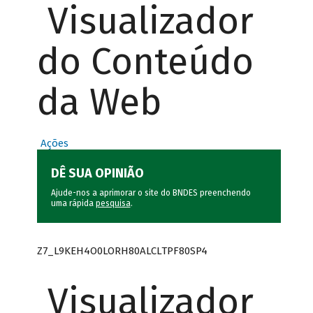
Visualizador
do Conteúdo
da Web
Ações
DÊ SUA OPINIÃO
Ajude-nos a aprimorar o site do BNDES preenchendo
uma rápida
pesquisa
.
Z7_L9KEH4O0LORH80ALCLTPF80SP4
Visualizador