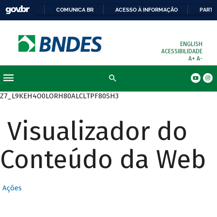
COMUNICA BR
ACESSO À INFORMAÇÃO
PARTI
ENGLISH
ACESSIBILIDADE
A+
A-
Busca
Z7_L9KEH4O0LORH80ALCLTPF80SH3
Visualizador do
Conteúdo da Web
Ações