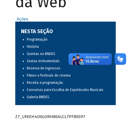
da Web
Ações
NESTA SEÇÃO
Programação
História
Quintas no BNDES
Sextas instrumentais
Reserva de ingressos
Filmes e festivais de cinema
Receba a programação
Concursos para Escolha de Espetáculos Musicais
Galeria BNDES
Z7_L9KEH4O0LORH80ALCLTPF80S97