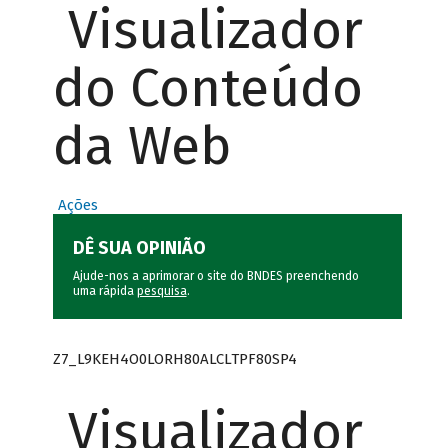
Visualizador
do Conteúdo
da Web
Ações
DÊ SUA OPINIÃO
Ajude-nos a aprimorar o site do BNDES preenchendo
uma rápida
pesquisa
.
Z7_L9KEH4O0LORH80ALCLTPF80SP4
Visualizador