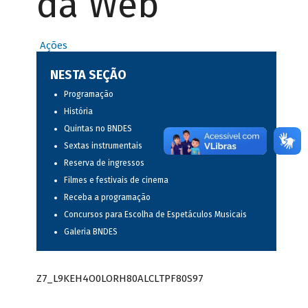
da Web
Ações
NESTA SEÇÃO
Programação
História
Quintas no BNDES
Sextas instrumentais
Reserva de ingressos
Filmes e festivais de cinema
Receba a programação
Concursos para Escolha de Espetáculos Musicais
Galeria BNDES
Z7_L9KEH4O0LORH80ALCLTPF80S97