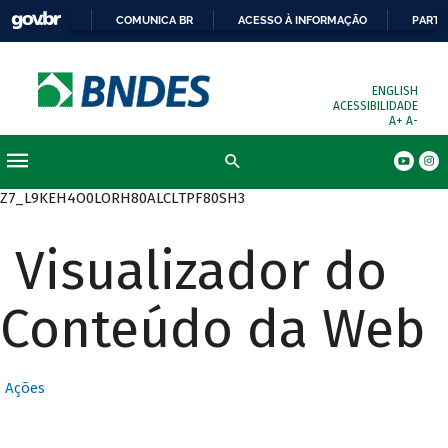
COMUNICA BR
ACESSO À INFORMAÇÃO
PARTI
ENGLISH
ACESSIBILIDADE
A+
A-
Busca
Z7_L9KEH4O0LORH80ALCLTPF80SH3
Visualizador do
Conteúdo da Web
Ações