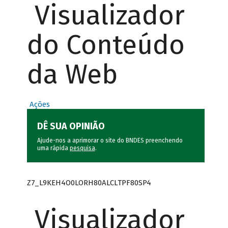
Visualizador
do Conteúdo
da Web
Ações
DÊ SUA OPINIÃO
Ajude-nos a aprimorar o site do BNDES preenchendo
uma rápida
pesquisa
.
Z7_L9KEH4O0LORH80ALCLTPF80SP4
Visualizador