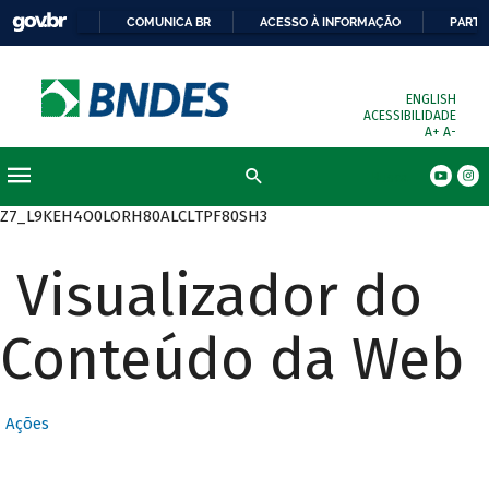
COMUNICA BR
ACESSO À INFORMAÇÃO
PARTI
ENGLISH
ACESSIBILIDADE
A+
A-
Busca
Z7_L9KEH4O0LORH80ALCLTPF80SH3
Visualizador do
Conteúdo da Web
Ações