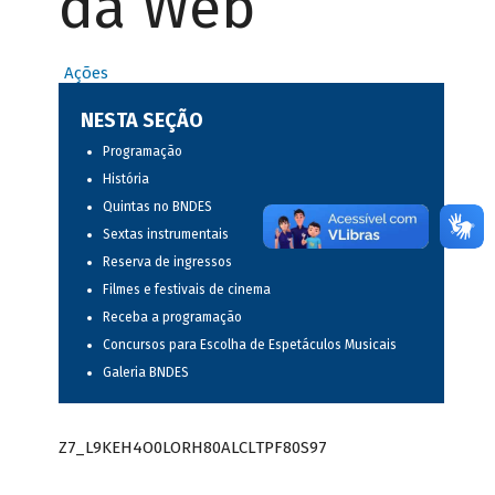
da Web
Ações
NESTA SEÇÃO
Programação
História
Quintas no BNDES
Sextas instrumentais
Reserva de ingressos
Filmes e festivais de cinema
Receba a programação
Concursos para Escolha de Espetáculos Musicais
Galeria BNDES
Z7_L9KEH4O0LORH80ALCLTPF80S97