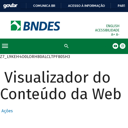
COMUNICA BR
ACESSO À INFORMAÇÃO
PARTI
ENGLISH
ACESSIBILIDADE
A+
A-
Busca
Z7_L9KEH4O0LORH80ALCLTPF80SH3
Visualizador do
Conteúdo da Web
Ações