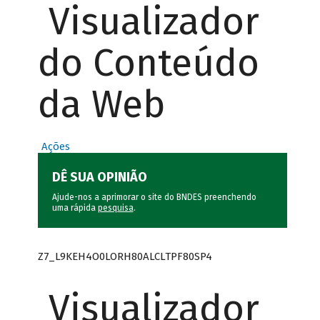
Visualizador
do Conteúdo
da Web
Ações
DÊ SUA OPINIÃO
Ajude-nos a aprimorar o site do BNDES preenchendo
uma rápida
pesquisa
.
Z7_L9KEH4O0LORH80ALCLTPF80SP4
Visualizador