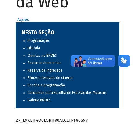
da Web
Ações
NESTA SEÇÃO
Programação
História
Quintas no BNDES
Sextas instrumentais
Reserva de ingressos
Filmes e festivais de cinema
Receba a programação
Concursos para Escolha de Espetáculos Musicais
Galeria BNDES
Z7_L9KEH4O0LORH80ALCLTPF80S97