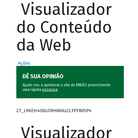
Visualizador
do Conteúdo
da Web
Ações
DÊ SUA OPINIÃO
Ajude-nos a aprimorar o site do BNDES preenchendo
uma rápida
pesquisa
.
Z7_L9KEH4O0LORH80ALCLTPF80SP4
Visualizador