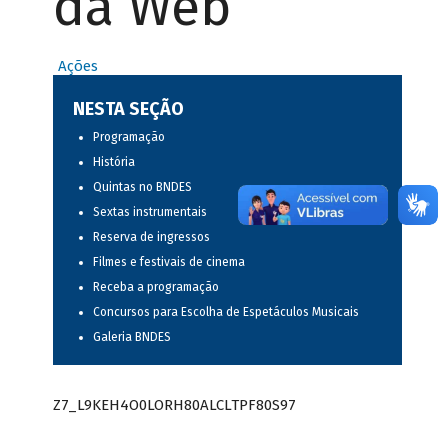
da Web
Ações
NESTA SEÇÃO
Programação
História
Quintas no BNDES
Sextas instrumentais
Reserva de ingressos
Filmes e festivais de cinema
Receba a programação
Concursos para Escolha de Espetáculos Musicais
Galeria BNDES
Z7_L9KEH4O0LORH80ALCLTPF80S97