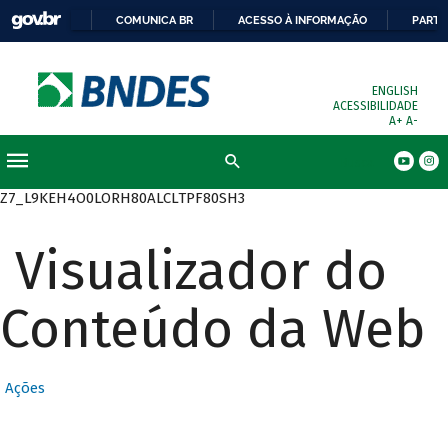
COMUNICA BR
ACESSO À INFORMAÇÃO
PARTI
ENGLISH
ACESSIBILIDADE
A+
A-
Busca
Z7_L9KEH4O0LORH80ALCLTPF80SH3
Visualizador do
Conteúdo da Web
Ações