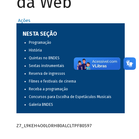
da Web
Ações
NESTA SEÇÃO
Programação
História
Quintas no BNDES
Sextas instrumentais
Reserva de ingressos
Filmes e festivais de cinema
Receba a programação
Concursos para Escolha de Espetáculos Musicais
Galeria BNDES
Z7_L9KEH4O0LORH80ALCLTPF80S97