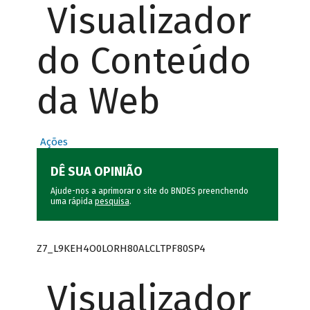
Visualizador
do Conteúdo
da Web
Ações
DÊ SUA OPINIÃO
Ajude-nos a aprimorar o site do BNDES preenchendo
uma rápida
pesquisa
.
Z7_L9KEH4O0LORH80ALCLTPF80SP4
Visualizador