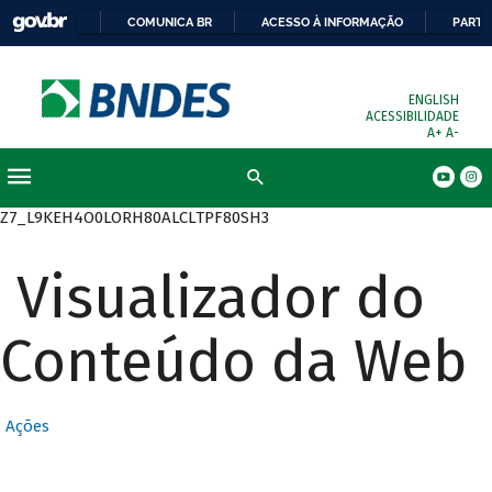
COMUNICA BR
ACESSO À INFORMAÇÃO
PARTI
ENGLISH
ACESSIBILIDADE
A+
A-
Busca
Z7_L9KEH4O0LORH80ALCLTPF80SH3
Visualizador do
Conteúdo da Web
Ações