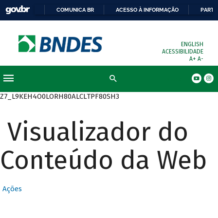
COMUNICA BR
ACESSO À INFORMAÇÃO
PARTI
ENGLISH
ACESSIBILIDADE
A+
A-
Busca
Z7_L9KEH4O0LORH80ALCLTPF80SH3
Visualizador do
Conteúdo da Web
Ações