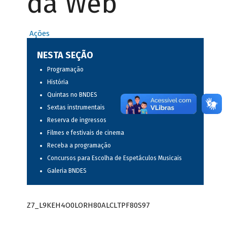
da Web
Ações
NESTA SEÇÃO
Programação
História
Quintas no BNDES
Sextas instrumentais
Reserva de ingressos
Filmes e festivais de cinema
Receba a programação
Concursos para Escolha de Espetáculos Musicais
Galeria BNDES
Z7_L9KEH4O0LORH80ALCLTPF80S97