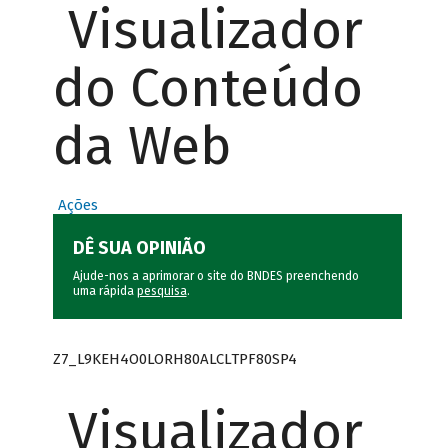
Visualizador
do Conteúdo
da Web
Ações
DÊ SUA OPINIÃO
Ajude-nos a aprimorar o site do BNDES preenchendo
uma rápida
pesquisa
.
Z7_L9KEH4O0LORH80ALCLTPF80SP4
Visualizador