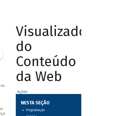
Visualizador
do
Conteúdo
da Web
 os
Ações
NESTA SEÇÃO
do
Programação
eça