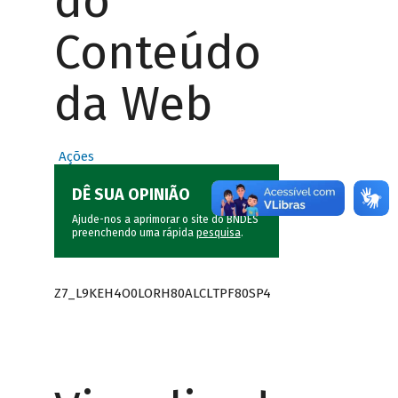
do
Conteúdo
da Web
Ações
DÊ SUA OPINIÃO
Ajude-nos a aprimorar o site do BNDES
preenchendo uma rápida
pesquisa
.
Z7_L9KEH4O0LORH80ALCLTPF80SP4