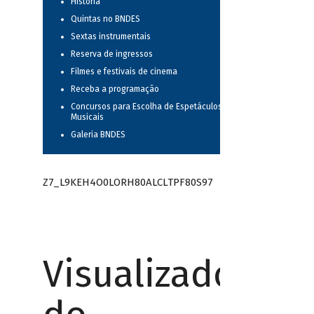
História
Quintas no BNDES
Sextas instrumentais
Reserva de ingressos
Filmes e festivais de cinema
Receba a programação
Concursos para Escolha de Espetáculos
Musicais
Galeria BNDES
Z7_L9KEH4O0LORH80ALCLTPF80S97
Visualizador