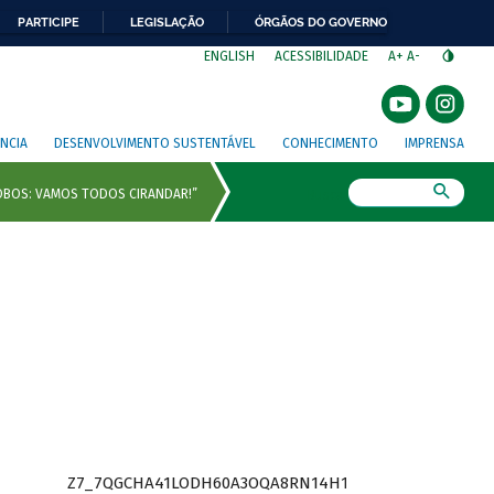
PARTICIPE
LEGISLAÇÃO
ÓRGÃOS DO GOVERNO
⁣
ENGLISH
ACESSIBILIDADE
A+
A-
NCIA
DESENVOLVIMENTO SUSTENTÁVEL
CONHECIMENTO
IMPRENSA
Busca
Z7_7QGCHA41LODH60A3OQA8RN14H1