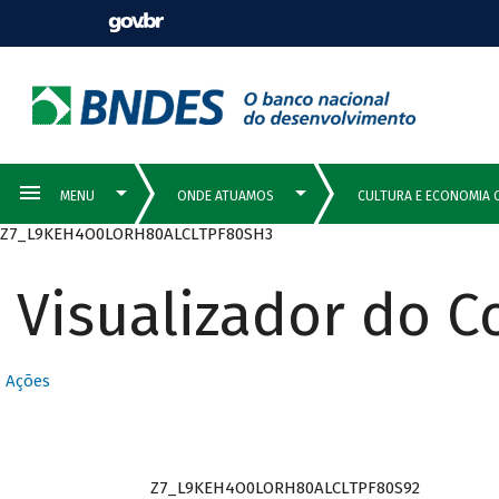
Z7_L9KEH4O0LORH80ALCLTPF80SH3
Visualizador do 
Ações
Z7_L9KEH4O0LORH80ALCLTPF80S92