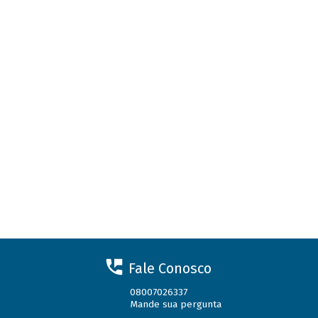
Fale Conosco
08007026337
Mande sua pergunta