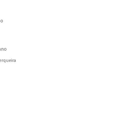
no
ano
erqueira