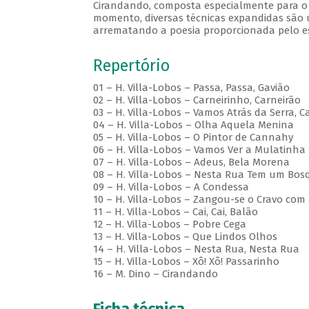
Cirandando, composta especialmente para o
momento, diversas técnicas expandidas são 
arrematando a poesia proporcionada pelo e
Repertório
01 – H. Villa-Lobos – Passa, Passa, Gavião
02 – H. Villa-Lobos – Carneirinho, Carneirão
03 – H. Villa-Lobos – Vamos Atrás da Serra, C
04 – H. Villa-Lobos – Olha Aquela Menina
05 – H. Villa-Lobos – O Pintor de Cannahy
06 – H. Villa-Lobos – Vamos Ver a Mulatinha
07 – H. Villa-Lobos – Adeus, Bela Morena
08 – H. Villa-Lobos – Nesta Rua Tem um Bos
09 – H. Villa-Lobos – A Condessa
10 – H. Villa-Lobos – Zangou-se o Cravo com
11 – H. Villa-Lobos – Cai, Cai, Balão
12 – H. Villa-Lobos – Pobre Cega
13 – H. Villa-Lobos – Que Lindos Olhos
14 – H. Villa-Lobos – Nesta Rua, Nesta Rua
15 – H. Villa-Lobos – Xô! Xô! Passarinho
16 – M. Dino – Cirandando