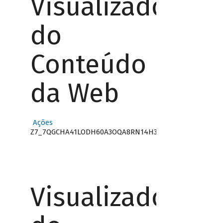
Visualizador
do
Conteúdo
da Web
Ações
Z7_7QGCHA41LODH60A3OQA8RN14H3
Visualizador