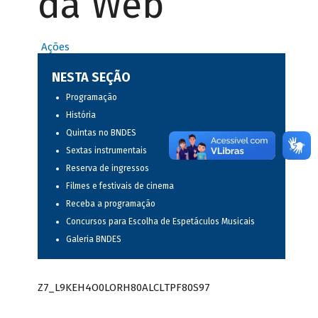
da Web
Ações
NESTA SEÇÃO
Programação
História
Quintas no BNDES
Sextas instrumentais
Reserva de ingressos
Filmes e festivais de cinema
Receba a programação
Concursos para Escolha de Espetáculos Musicais
Galeria BNDES
Z7_L9KEH4O0LORH80ALCLTPF80S97