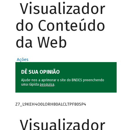
Visualizador
do Conteúdo
da Web
Ações
DÊ SUA OPINIÃO
Ajude-nos a aprimorar o site do BNDES preenchendo
uma rápida
pesquisa
.
Z7_L9KEH4O0LORH80ALCLTPF80SP4
Visualizador