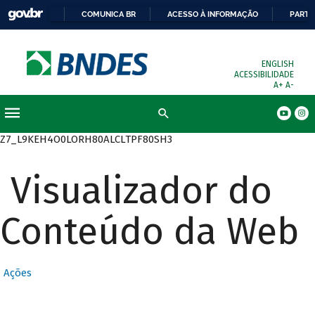
COMUNICA BR
ACESSO À INFORMAÇÃO
PARTI
ENGLISH
ACESSIBILIDADE
A+
A-
Busca
Z7_L9KEH4O0LORH80ALCLTPF80SH3
Visualizador do
Conteúdo da Web
Ações