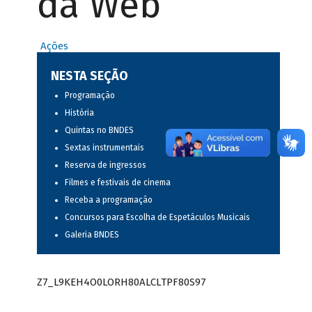
da Web
Ações
NESTA SEÇÃO
Programação
História
Quintas no BNDES
Sextas instrumentais
Reserva de ingressos
Filmes e festivais de cinema
Receba a programação
Concursos para Escolha de Espetáculos Musicais
Galeria BNDES
Z7_L9KEH4O0LORH80ALCLTPF80S97