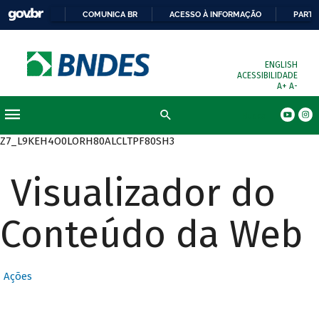
COMUNICA BR
ACESSO À INFORMAÇÃO
PARTI
ENGLISH
ACESSIBILIDADE
A+
A-
Busca
Z7_L9KEH4O0LORH80ALCLTPF80SH3
Visualizador do
Conteúdo da Web
Ações