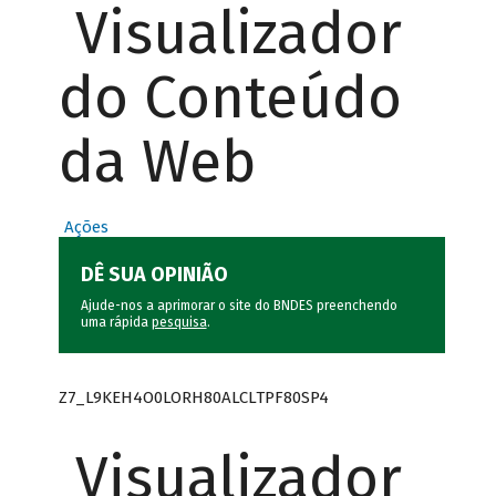
Visualizador
do Conteúdo
da Web
Ações
DÊ SUA OPINIÃO
Ajude-nos a aprimorar o site do BNDES preenchendo
uma rápida
pesquisa
.
Z7_L9KEH4O0LORH80ALCLTPF80SP4
Visualizador