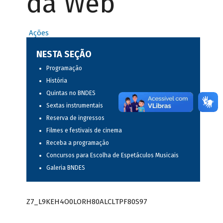
da Web
Ações
NESTA SEÇÃO
Programação
História
Quintas no BNDES
Sextas instrumentais
Reserva de ingressos
Filmes e festivais de cinema
Receba a programação
Concursos para Escolha de Espetáculos Musicais
Galeria BNDES
Z7_L9KEH4O0LORH80ALCLTPF80S97