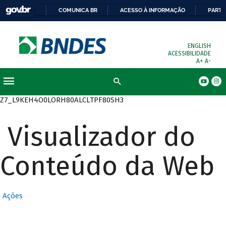
COMUNICA BR
ACESSO À INFORMAÇÃO
PARTI
ENGLISH
ACESSIBILIDADE
A+
A-
Busca
Z7_L9KEH4O0LORH80ALCLTPF80SH3
Visualizador do
Conteúdo da Web
Ações