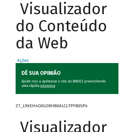
Visualizador
do Conteúdo
da Web
Ações
DÊ SUA OPINIÃO
Ajude-nos a aprimorar o site do BNDES preenchendo
uma rápida
pesquisa
.
Z7_L9KEH4O0LORH80ALCLTPF80SP4
Visualizador