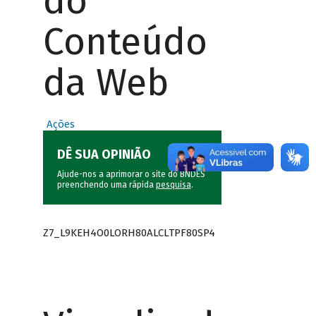
do
Conteúdo
da Web
Ações
DÊ SUA OPINIÃO
Ajude-nos a aprimorar o site do BNDES
preenchendo uma rápida
pesquisa
.
Z7_L9KEH4O0LORH80ALCLTPF80SP4