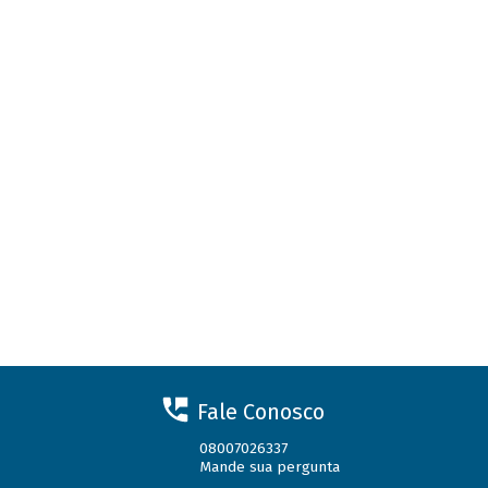
Fale Conosco
08007026337
Mande sua pergunta