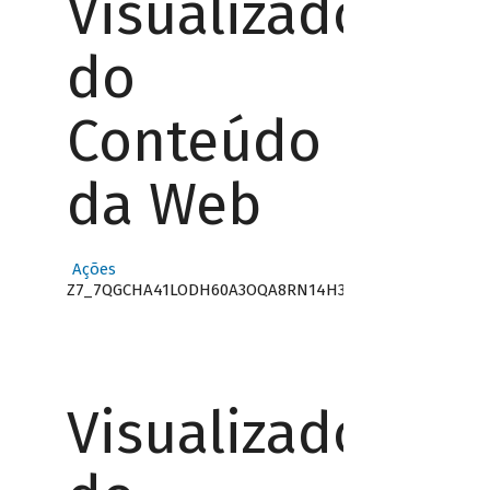
Visualizador
do
Conteúdo
da Web
Ações
Z7_7QGCHA41LODH60A3OQA8RN14H3
Visualizador