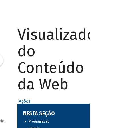
Visualizador
do
Conteúdo
da Web
Ações
NESTA SEÇÃO
io,
Programação