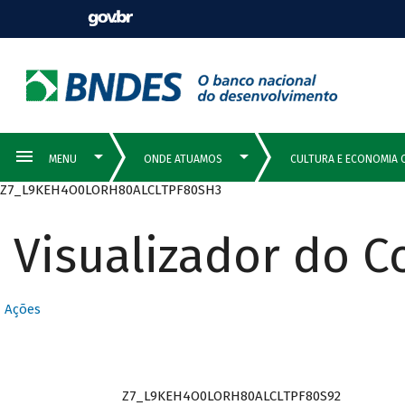
Z7_L9KEH4O0LORH80ALCLTPF80SH3
Visualizador do 
Ações
Z7_L9KEH4O0LORH80ALCLTPF80S92