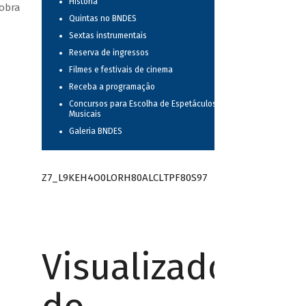
História
 obra
Quintas no BNDES
Sextas instrumentais
Reserva de ingressos
Filmes e festivais de cinema
Receba a programação
Concursos para Escolha de Espetáculos
Musicais
Galeria BNDES
Z7_L9KEH4O0LORH80ALCLTPF80S97
Visualizador