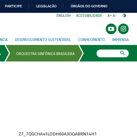
PARTICIPE
LEGISLAÇÃO
ÓRGÃOS DO GOVERNO
⁣
ENGLISH
ACESSIBILIDADE
A+
A-
NCIA
DESENVOLVIMENTO SUSTENTÁVEL
CONHECIMENTO
IMPRENSA
Busca
Z7_7QGCHA41LODH60A3OQA8RN14H1