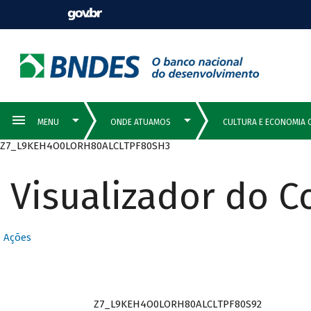
Z7_L9KEH4O0LORH80ALCLTPF80SH3
Visualizador do 
Ações
Z7_L9KEH4O0LORH80ALCLTPF80S92