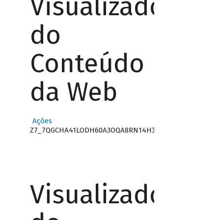
Visualizador
do
Conteúdo
da Web
Ações
Z7_7QGCHA41LODH60A3OQA8RN14H3
Visualizador