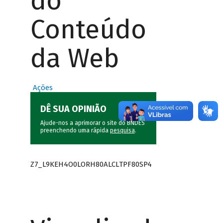
do
Conteúdo
da Web
Ações
DÊ SUA OPINIÃO
Ajude-nos a aprimorar o site do BNDES
preenchendo uma rápida
pesquisa
.
Z7_L9KEH4O0LORH80ALCLTPF80SP4