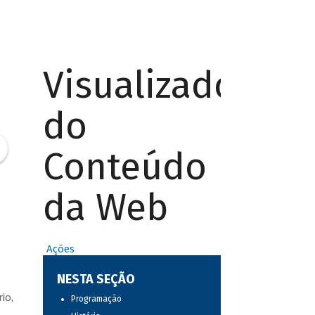
Visualizador
do
Conteúdo
da Web
Ações
NESTA SEÇÃO
io,
Programação