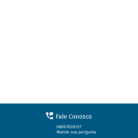
Fale Conosco
08007026337
Mande sua pergunta