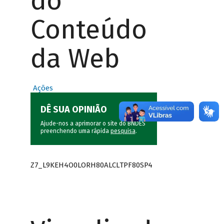
do
Conteúdo
da Web
Ações
DÊ SUA OPINIÃO
Ajude-nos a aprimorar o site do BNDES
preenchendo uma rápida
pesquisa
.
Z7_L9KEH4O0LORH80ALCLTPF80SP4