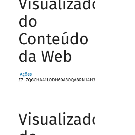
Visualizador
do
Conteúdo
da Web
Ações
Z7_7QGCHA41LODH60A3OQA8RN14H3
Visualizador