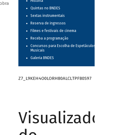
História
 obra
Quintas no BNDES
Sextas instrumentais
Reserva de ingressos
Filmes e festivais de cinema
Receba a programação
Concursos para Escolha de Espetáculos
Musicais
Galeria BNDES
Z7_L9KEH4O0LORH80ALCLTPF80S97
Visualizador