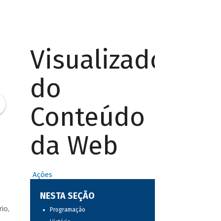
Visualizador
do
Conteúdo
da Web
Ações
NESTA SEÇÃO
io,
Programação