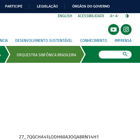
PARTICIPE
LEGISLAÇÃO
ÓRGÃOS DO GOVERNO
⁣
ENGLISH
ACESSIBILIDADE
A+
A-
NCIA
DESENVOLVIMENTO SUSTENTÁVEL
CONHECIMENTO
IMPRENSA
Busca
Z7_7QGCHA41LODH60A3OQA8RN14H1