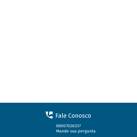
Fale Conosco
08007026337
Mande sua pergunta