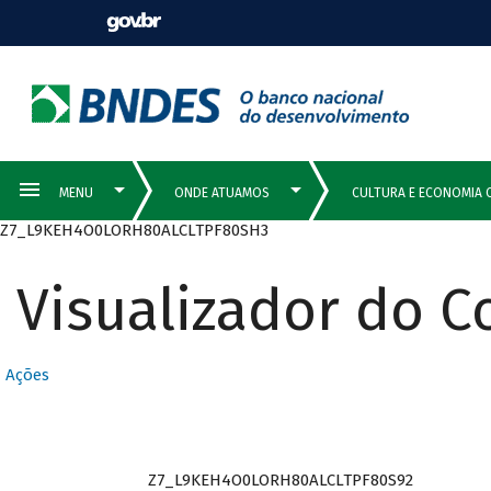
Z7_L9KEH4O0LORH80ALCLTPF80SH3
Visualizador do 
Ações
Z7_L9KEH4O0LORH80ALCLTPF80S92