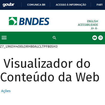
COMUNICA BR
ACESSO À INFORMAÇÃO
PARTI
ENGLISH
ACESSIBILIDADE
A+
A-
Busca
Z7_L9KEH4O0LORH80ALCLTPF80SH3
Visualizador do
Conteúdo da Web
Ações