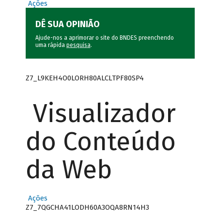
Ações
DÊ SUA OPINIÃO
Ajude-nos a aprimorar o site do BNDES preenchendo
uma rápida
pesquisa
.
Z7_L9KEH4O0LORH80ALCLTPF80SP4
Visualizador
do Conteúdo
da Web
Ações
Z7_7QGCHA41LODH60A3OQA8RN14H3