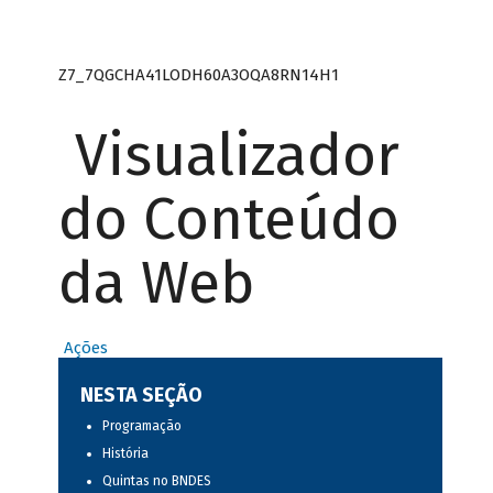
Z7_7QGCHA41LODH60A3OQA8RN14H1
Visualizador
do Conteúdo
da Web
Ações
NESTA SEÇÃO
Programação
História
Quintas no BNDES