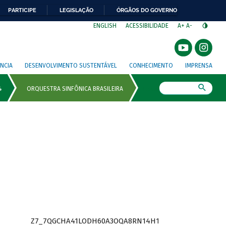
PARTICIPE
LEGISLAÇÃO
ÓRGÃOS DO GOVERNO
⁣
ENGLISH
ACESSIBILIDADE
A+
A-
NCIA
DESENVOLVIMENTO SUSTENTÁVEL
CONHECIMENTO
IMPRENSA
Busca
Z7_7QGCHA41LODH60A3OQA8RN14H1