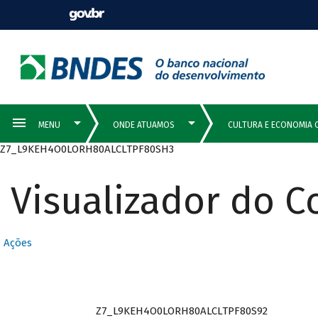
Z7_L9KEH4O0LORH80ALCLTPF80SH3
Visualizador do 
Ações
Z7_L9KEH4O0LORH80ALCLTPF80S92