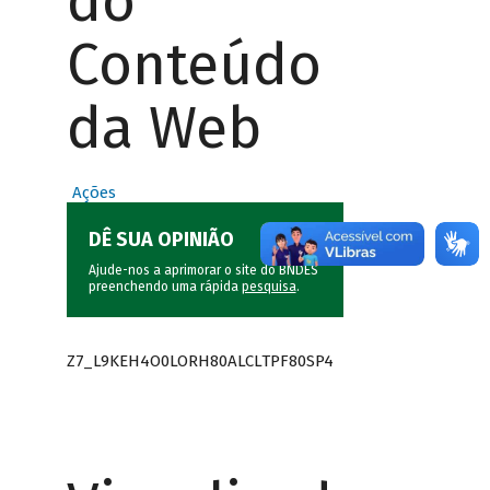
do
Conteúdo
da Web
Ações
DÊ SUA OPINIÃO
Ajude-nos a aprimorar o site do BNDES
preenchendo uma rápida
pesquisa
.
Z7_L9KEH4O0LORH80ALCLTPF80SP4