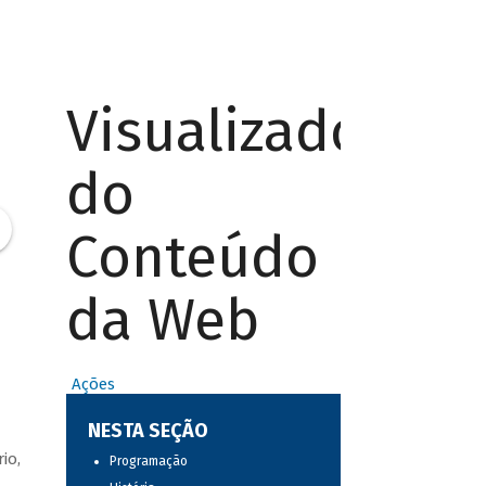
Visualizador
do
Conteúdo
da Web
Ações
NESTA SEÇÃO
io,
Programação