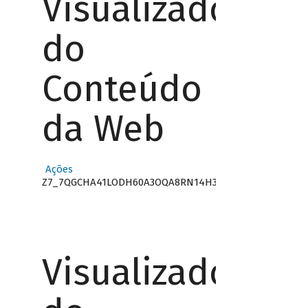
Visualizador
do
Conteúdo
da Web
Ações
Z7_7QGCHA41LODH60A3OQA8RN14H3
Visualizador