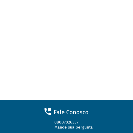
Fale Conosco
08007026337
Mande sua pergunta