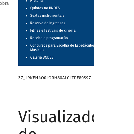
História
 obra
Quintas no BNDES
Sextas instrumentais
Reserva de ingressos
Filmes e festivais de cinema
Receba a programação
Concursos para Escolha de Espetáculos
Musicais
Galeria BNDES
Z7_L9KEH4O0LORH80ALCLTPF80S97
Visualizador