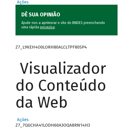
Ações
DÊ SUA OPINIÃO
Ajude-nos a aprimorar o site do BNDES preenchendo
uma rápida
pesquisa
.
Z7_L9KEH4O0LORH80ALCLTPF80SP4
Visualizador
do Conteúdo
da Web
Ações
Z7_7QGCHA41LODH60A3OQA8RN14H3