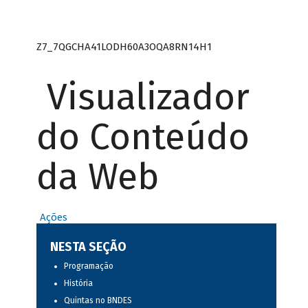
Z7_7QGCHA41LODH60A3OQA8RN14H1
Visualizador
do Conteúdo
da Web
Ações
NESTA SEÇÃO
Programação
História
Quintas no BNDES