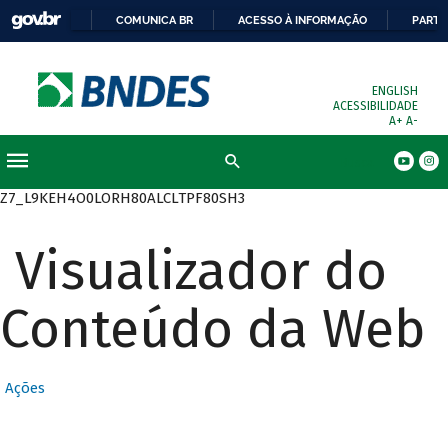
COMUNICA BR
ACESSO À INFORMAÇÃO
PARTI
ENGLISH
ACESSIBILIDADE
A+
A-
Busca
Z7_L9KEH4O0LORH80ALCLTPF80SH3
Visualizador do
Conteúdo da Web
Ações