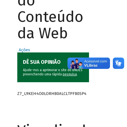
do
Conteúdo
da Web
Ações
DÊ SUA OPINIÃO
Ajude-nos a aprimorar o site do BNDES
preenchendo uma rápida
pesquisa
.
Z7_L9KEH4O0LORH80ALCLTPF80SP4