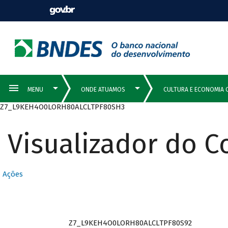
Z7_L9KEH4O0LORH80ALCLTPF80SH3
Visualizador do 
Ações
Z7_L9KEH4O0LORH80ALCLTPF80S92