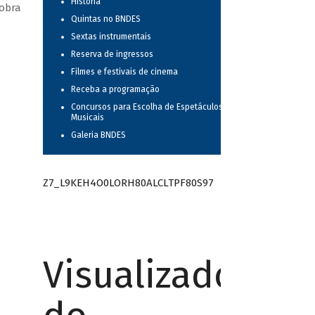
História
 obra
Quintas no BNDES
Sextas instrumentais
Reserva de ingressos
Filmes e festivais de cinema
Receba a programação
Concursos para Escolha de Espetáculos
Musicais
Galeria BNDES
Z7_L9KEH4O0LORH80ALCLTPF80S97
Visualizador