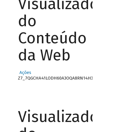
Visualizador
do
Conteúdo
da Web
Ações
Z7_7QGCHA41LODH60A3OQA8RN14H3
Visualizador