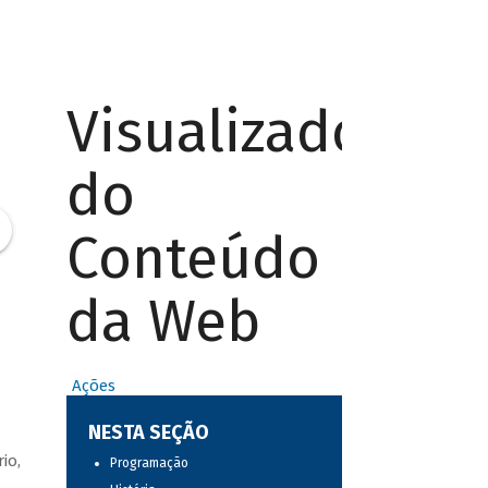
Visualizador
do
Conteúdo
da Web
Ações
NESTA SEÇÃO
io,
Programação