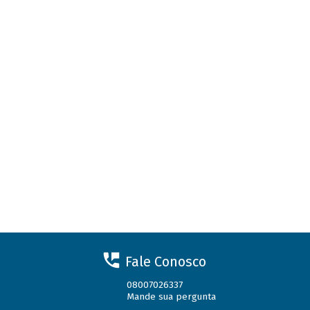
Fale Conosco
08007026337
Mande sua pergunta