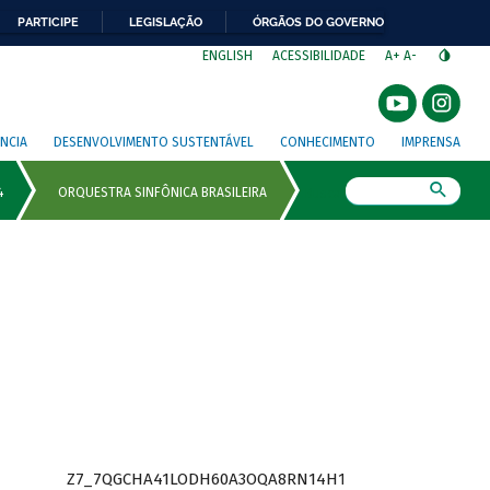
PARTICIPE
LEGISLAÇÃO
ÓRGÃOS DO GOVERNO
⁣
ENGLISH
ACESSIBILIDADE
A+
A-
NCIA
DESENVOLVIMENTO SUSTENTÁVEL
CONHECIMENTO
IMPRENSA
Busca
Z7_7QGCHA41LODH60A3OQA8RN14H1