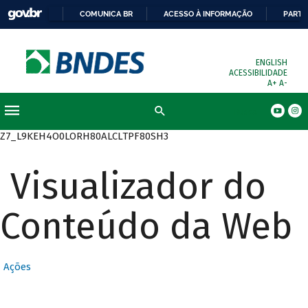
COMUNICA BR
ACESSO À INFORMAÇÃO
PARTI
ENGLISH
ACESSIBILIDADE
A+
A-
Busca
Z7_L9KEH4O0LORH80ALCLTPF80SH3
Visualizador do
Conteúdo da Web
Ações