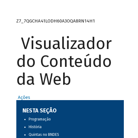
Z7_7QGCHA41LODH60A3OQA8RN14H1
Visualizador
do Conteúdo
da Web
Ações
NESTA SEÇÃO
Programação
História
Quintas no BNDES