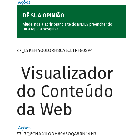
Ações
DÊ SUA OPINIÃO
Ajude-nos a aprimorar o site do BNDES preenchendo
uma rápida
pesquisa
.
Z7_L9KEH4O0LORH80ALCLTPF80SP4
Visualizador
do Conteúdo
da Web
Ações
Z7_7QGCHA41LODH60A3OQA8RN14H3