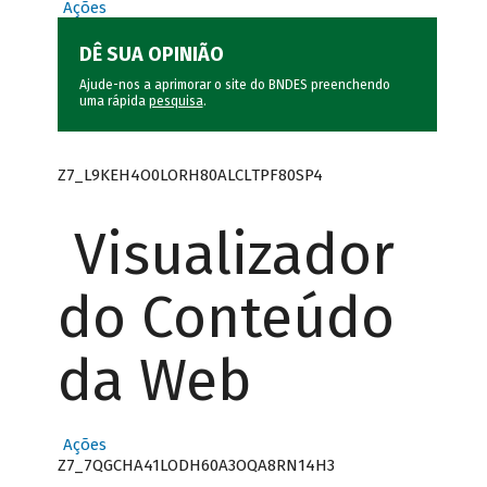
Ações
DÊ SUA OPINIÃO
Ajude-nos a aprimorar o site do BNDES preenchendo
uma rápida
pesquisa
.
Z7_L9KEH4O0LORH80ALCLTPF80SP4
Visualizador
do Conteúdo
da Web
Ações
Z7_7QGCHA41LODH60A3OQA8RN14H3