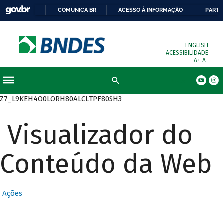
COMUNICA BR
ACESSO À INFORMAÇÃO
PARTI
ENGLISH
ACESSIBILIDADE
A+
A-
Busca
Z7_L9KEH4O0LORH80ALCLTPF80SH3
Visualizador do
Conteúdo da Web
Ações