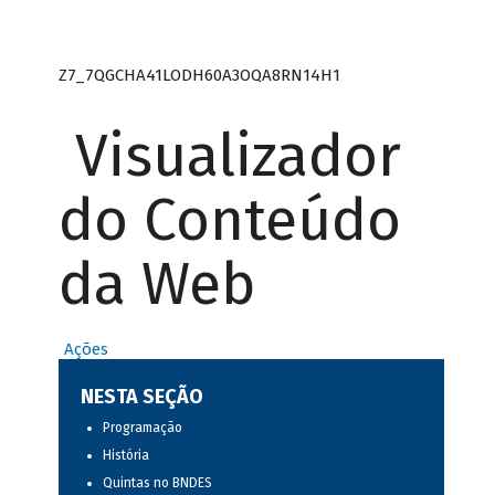
Z7_7QGCHA41LODH60A3OQA8RN14H1
Visualizador
do Conteúdo
da Web
Ações
NESTA SEÇÃO
Programação
História
Quintas no BNDES