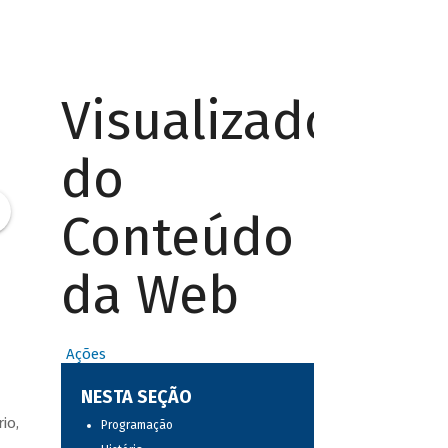
Visualizador
do
Conteúdo
da Web
Ações
NESTA SEÇÃO
io,
Programação