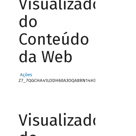
Visualizador
do
Conteúdo
da Web
Ações
Z7_7QGCHA41LODH60A3OQA8RN14H3
Visualizador