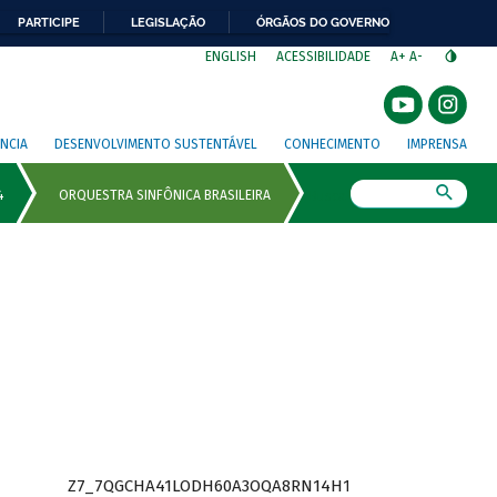
PARTICIPE
LEGISLAÇÃO
ÓRGÃOS DO GOVERNO
⁣
ENGLISH
ACESSIBILIDADE
A+
A-
NCIA
DESENVOLVIMENTO SUSTENTÁVEL
CONHECIMENTO
IMPRENSA
Busca
Z7_7QGCHA41LODH60A3OQA8RN14H1