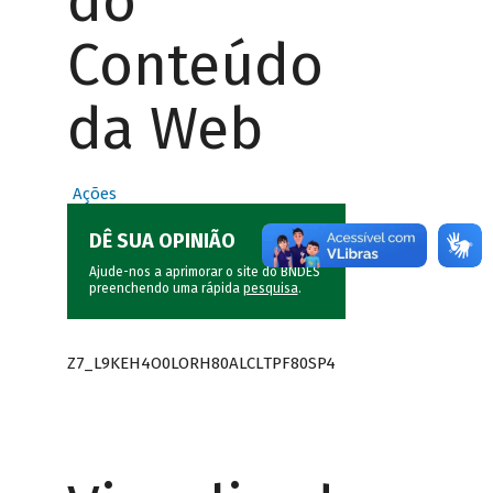
do
Conteúdo
da Web
Ações
DÊ SUA OPINIÃO
Ajude-nos a aprimorar o site do BNDES
preenchendo uma rápida
pesquisa
.
Z7_L9KEH4O0LORH80ALCLTPF80SP4