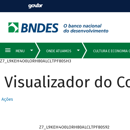
Z7_L9KEH4O0LORH80ALCLTPF80SH3
Visualizador do 
Ações
Z7_L9KEH4O0LORH80ALCLTPF80S92