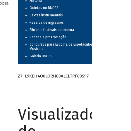
História
 obra
Quintas no BNDES
Sextas instrumentais
Reserva de ingressos
Filmes e festivais de cinema
Receba a programação
Concursos para Escolha de Espetáculos
Musicais
Galeria BNDES
Z7_L9KEH4O0LORH80ALCLTPF80S97
Visualizador