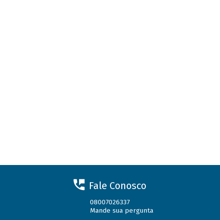
Fale Conosco
08007026337
Mande sua pergunta