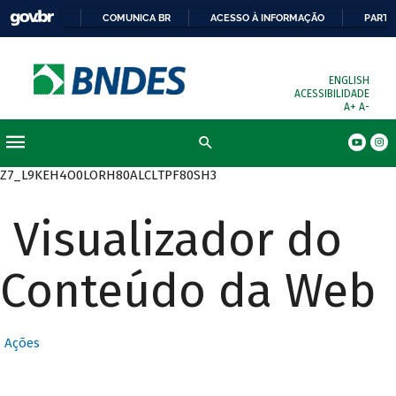
COMUNICA BR
ACESSO À INFORMAÇÃO
PARTI
ENGLISH
ACESSIBILIDADE
A+
A-
Busca
Z7_L9KEH4O0LORH80ALCLTPF80SH3
Visualizador do
Conteúdo da Web
Ações