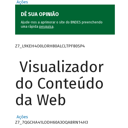
Ações
DÊ SUA OPINIÃO
Ajude-nos a aprimorar o site do BNDES preenchendo
uma rápida
pesquisa
.
Z7_L9KEH4O0LORH80ALCLTPF80SP4
Visualizador
do Conteúdo
da Web
Ações
Z7_7QGCHA41LODH60A3OQA8RN14H3