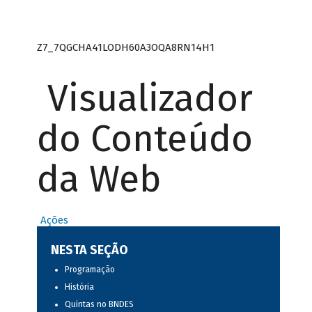
Z7_7QGCHA41LODH60A3OQA8RN14H1
Visualizador
do Conteúdo
da Web
Ações
NESTA SEÇÃO
Programação
História
Quintas no BNDES