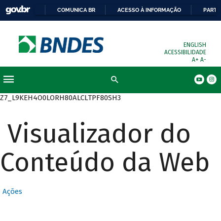
COMUNICA BR
ACESSO À INFORMAÇÃO
PARTI
ENGLISH
ACESSIBILIDADE
A+
A-
Busca
Z7_L9KEH4O0LORH80ALCLTPF80SH3
Visualizador do
Conteúdo da Web
Ações