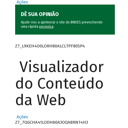
Ações
DÊ SUA OPINIÃO
Ajude-nos a aprimorar o site do BNDES preenchendo
uma rápida
pesquisa
.
Z7_L9KEH4O0LORH80ALCLTPF80SP4
Visualizador
do Conteúdo
da Web
Ações
Z7_7QGCHA41LODH60A3OQA8RN14H3