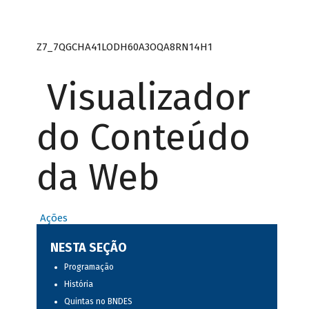
Z7_7QGCHA41LODH60A3OQA8RN14H1
Visualizador
do Conteúdo
da Web
Ações
NESTA SEÇÃO
Programação
História
Quintas no BNDES