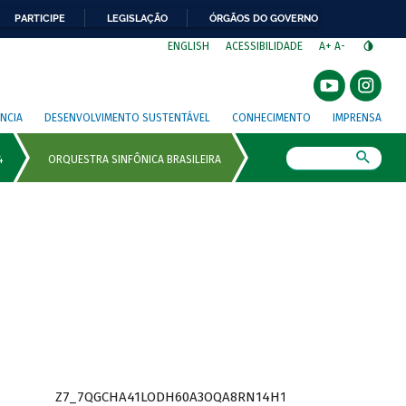
PARTICIPE
LEGISLAÇÃO
ÓRGÃOS DO GOVERNO
⁣
ENGLISH
ACESSIBILIDADE
A+
A-
NCIA
DESENVOLVIMENTO SUSTENTÁVEL
CONHECIMENTO
IMPRENSA
Busca
Z7_7QGCHA41LODH60A3OQA8RN14H1