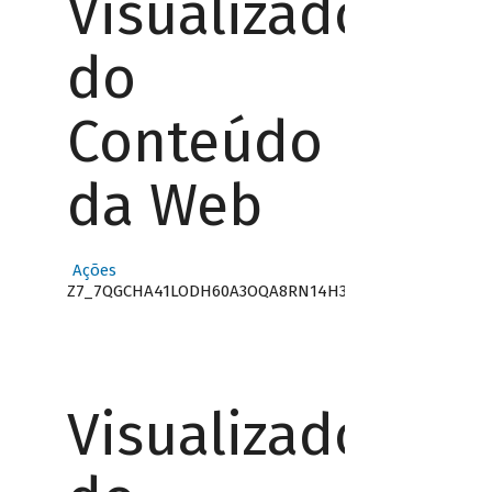
Visualizador
do
Conteúdo
da Web
Ações
Z7_7QGCHA41LODH60A3OQA8RN14H3
Visualizador