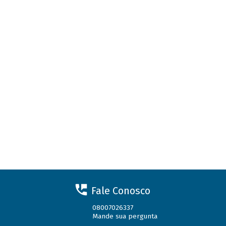
Fale Conosco
08007026337
Mande sua pergunta