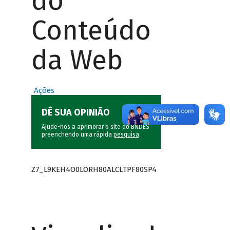
do
Conteúdo
da Web
Ações
DÊ SUA OPINIÃO
Ajude-nos a aprimorar o site do BNDES
preenchendo uma rápida
pesquisa
.
Z7_L9KEH4O0LORH80ALCLTPF80SP4