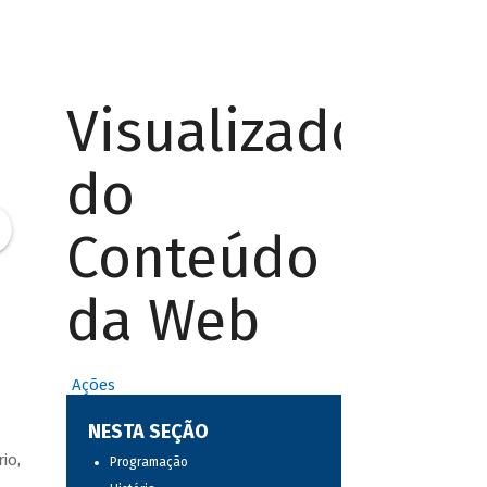
Visualizador
do
Conteúdo
da Web
Ações
NESTA SEÇÃO
io,
Programação