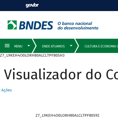
Z7_L9KEH4O0LORH80ALCLTPF80SH3
Visualizador do 
Ações
Z7_L9KEH4O0LORH80ALCLTPF80S92