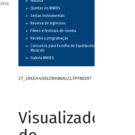
História
 obra
Quintas no BNDES
Sextas instrumentais
Reserva de ingressos
Filmes e festivais de cinema
Receba a programação
Concursos para Escolha de Espetáculos
Musicais
Galeria BNDES
Z7_L9KEH4O0LORH80ALCLTPF80S97
Visualizador