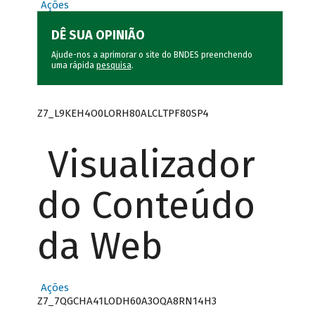
Ações
DÊ SUA OPINIÃO
Ajude-nos a aprimorar o site do BNDES preenchendo
uma rápida
pesquisa
.
Z7_L9KEH4O0LORH80ALCLTPF80SP4
Visualizador
do Conteúdo
da Web
Ações
Z7_7QGCHA41LODH60A3OQA8RN14H3