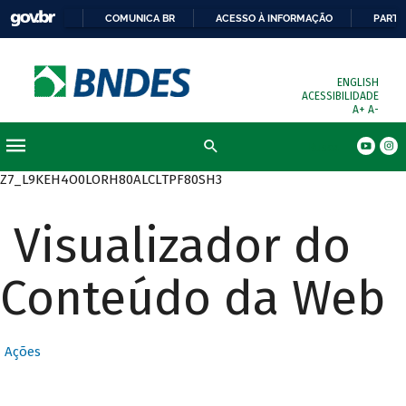
COMUNICA BR
ACESSO À INFORMAÇÃO
PARTI
ENGLISH
ACESSIBILIDADE
A+
A-
Busca
Z7_L9KEH4O0LORH80ALCLTPF80SH3
Visualizador do
Conteúdo da Web
Ações