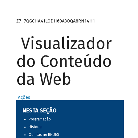
Z7_7QGCHA41LODH60A3OQA8RN14H1
Visualizador
do Conteúdo
da Web
Ações
NESTA SEÇÃO
Programação
História
Quintas no BNDES