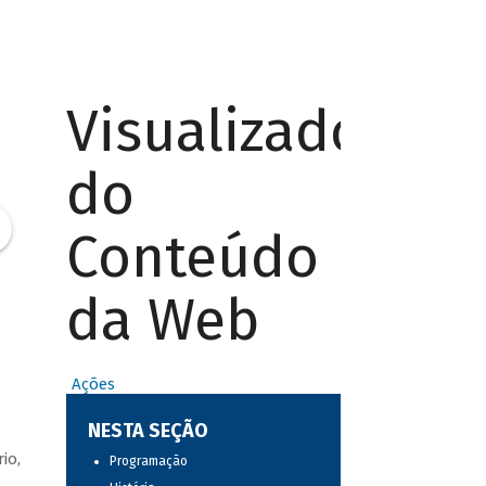
Visualizador
do
Conteúdo
da Web
Ações
NESTA SEÇÃO
io,
Programação