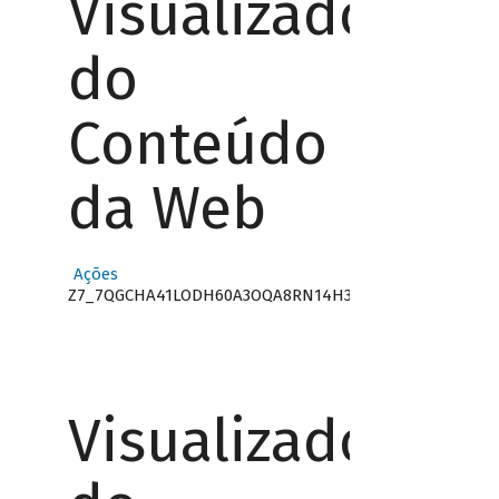
Visualizador
do
Conteúdo
da Web
Ações
Z7_7QGCHA41LODH60A3OQA8RN14H3
Visualizador