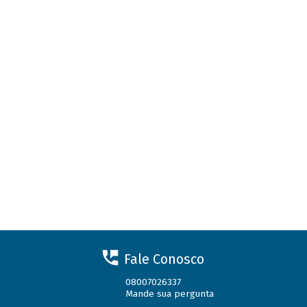
Fale Conosco
08007026337
Mande sua pergunta