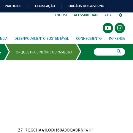
PARTICIPE
LEGISLAÇÃO
ÓRGÃOS DO GOVERNO
⁣
ENGLISH
ACESSIBILIDADE
A+
A-
NCIA
DESENVOLVIMENTO SUSTENTÁVEL
CONHECIMENTO
IMPRENSA
Busca
Z7_7QGCHA41LODH60A3OQA8RN14H1