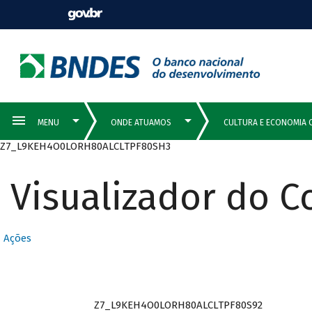
Z7_L9KEH4O0LORH80ALCLTPF80SH3
Visualizador do 
Ações
Z7_L9KEH4O0LORH80ALCLTPF80S92