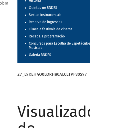
História
 obra
Quintas no BNDES
Sextas instrumentais
Reserva de ingressos
Filmes e festivais de cinema
Receba a programação
Concursos para Escolha de Espetáculos
Musicais
Galeria BNDES
Z7_L9KEH4O0LORH80ALCLTPF80S97
Visualizador