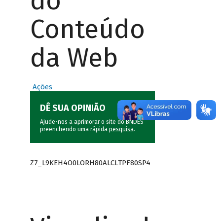
do
Conteúdo
da Web
Ações
DÊ SUA OPINIÃO
Ajude-nos a aprimorar o site do BNDES
preenchendo uma rápida
pesquisa
.
Z7_L9KEH4O0LORH80ALCLTPF80SP4