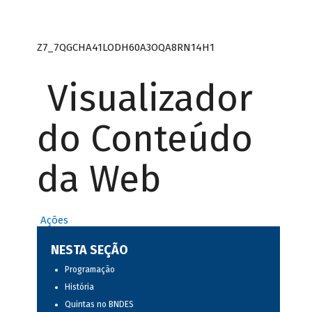
Z7_7QGCHA41LODH60A3OQA8RN14H1
Visualizador
do Conteúdo
da Web
Ações
NESTA SEÇÃO
Programação
História
Quintas no BNDES