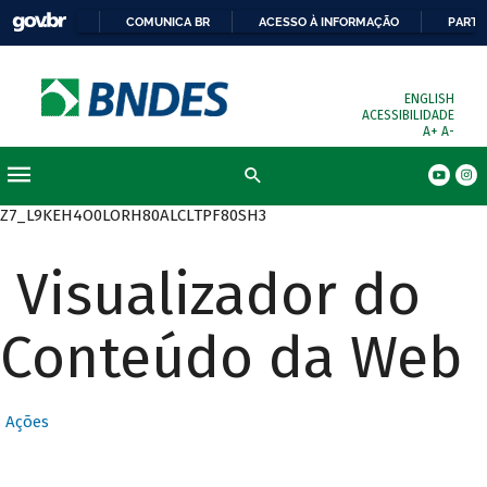
COMUNICA BR
ACESSO À INFORMAÇÃO
PARTI
ENGLISH
ACESSIBILIDADE
A+
A-
Busca
Z7_L9KEH4O0LORH80ALCLTPF80SH3
Visualizador do
Conteúdo da Web
Ações