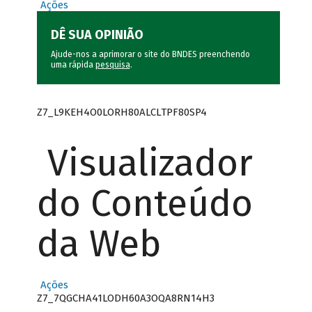
Ações
DÊ SUA OPINIÃO
Ajude-nos a aprimorar o site do BNDES preenchendo
uma rápida
pesquisa
.
Z7_L9KEH4O0LORH80ALCLTPF80SP4
Visualizador
do Conteúdo
da Web
Ações
Z7_7QGCHA41LODH60A3OQA8RN14H3