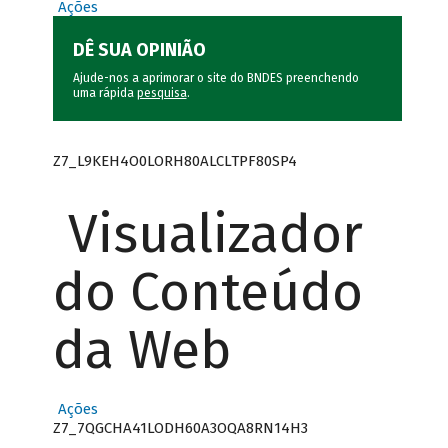
Ações
DÊ SUA OPINIÃO
Ajude-nos a aprimorar o site do BNDES preenchendo
uma rápida
pesquisa
.
Z7_L9KEH4O0LORH80ALCLTPF80SP4
Visualizador
do Conteúdo
da Web
Ações
Z7_7QGCHA41LODH60A3OQA8RN14H3