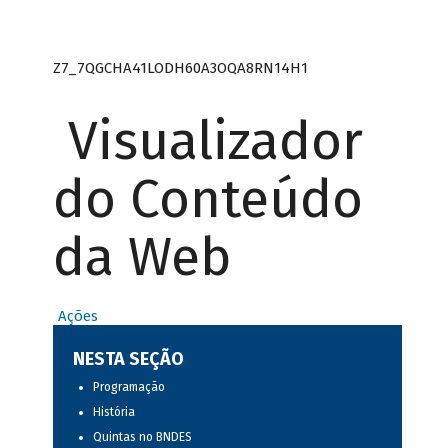
Z7_7QGCHA41LODH60A3OQA8RN14H1
Visualizador
do Conteúdo
da Web
Ações
NESTA SEÇÃO
Programação
História
Quintas no BNDES