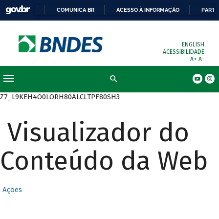
COMUNICA BR
ACESSO À INFORMAÇÃO
PARTI
ENGLISH
ACESSIBILIDADE
A+
A-
Busca
Z7_L9KEH4O0LORH80ALCLTPF80SH3
Visualizador do
Conteúdo da Web
Ações