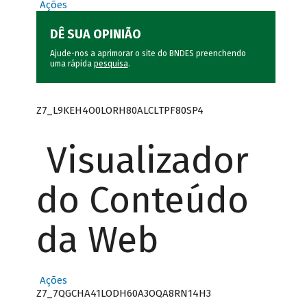
Ações
DÊ SUA OPINIÃO
Ajude-nos a aprimorar o site do BNDES preenchendo
uma rápida
pesquisa
.
Z7_L9KEH4O0LORH80ALCLTPF80SP4
Visualizador
do Conteúdo
da Web
Ações
Z7_7QGCHA41LODH60A3OQA8RN14H3