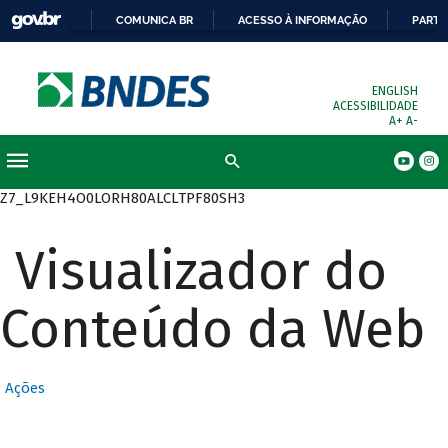
COMUNICA BR
ACESSO À INFORMAÇÃO
PARTI
ENGLISH
ACESSIBILIDADE
A+
A-
Busca
Z7_L9KEH4O0LORH80ALCLTPF80SH3
Visualizador do
Conteúdo da Web
Ações