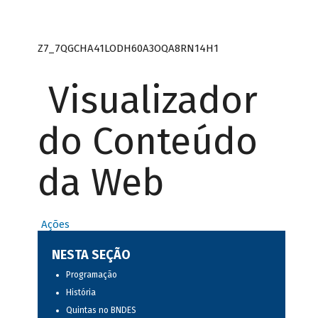
Z7_7QGCHA41LODH60A3OQA8RN14H1
Visualizador
do Conteúdo
da Web
Ações
NESTA SEÇÃO
Programação
História
Quintas no BNDES