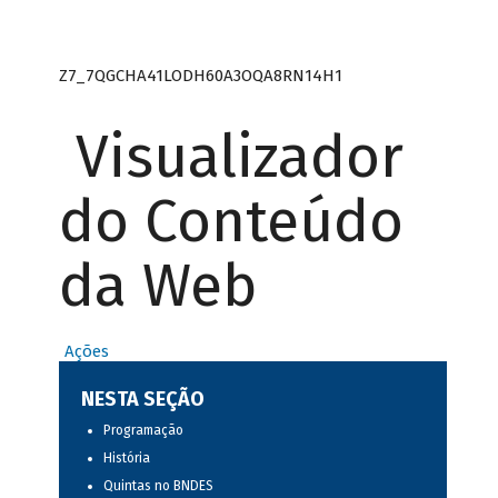
Z7_7QGCHA41LODH60A3OQA8RN14H1
Visualizador
do Conteúdo
da Web
Ações
NESTA SEÇÃO
Programação
História
Quintas no BNDES