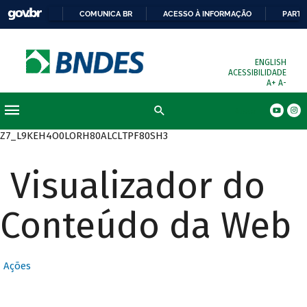
COMUNICA BR
ACESSO À INFORMAÇÃO
PARTI
ENGLISH
ACESSIBILIDADE
A+
A-
Busca
Z7_L9KEH4O0LORH80ALCLTPF80SH3
Visualizador do
Conteúdo da Web
Ações