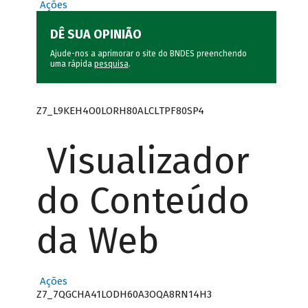
Ações
DÊ SUA OPINIÃO
Ajude-nos a aprimorar o site do BNDES preenchendo
uma rápida
pesquisa
.
Z7_L9KEH4O0LORH80ALCLTPF80SP4
Visualizador
do Conteúdo
da Web
Ações
Z7_7QGCHA41LODH60A3OQA8RN14H3