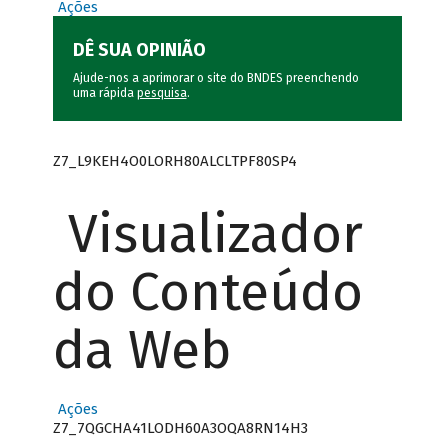
Ações
DÊ SUA OPINIÃO
Ajude-nos a aprimorar o site do BNDES preenchendo
uma rápida
pesquisa
.
Z7_L9KEH4O0LORH80ALCLTPF80SP4
Visualizador
do Conteúdo
da Web
Ações
Z7_7QGCHA41LODH60A3OQA8RN14H3