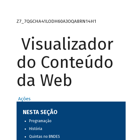
Z7_7QGCHA41LODH60A3OQA8RN14H1
Visualizador
do Conteúdo
da Web
Ações
NESTA SEÇÃO
Programação
História
Quintas no BNDES