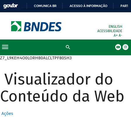
COMUNICA BR
ACESSO À INFORMAÇÃO
PARTI
ENGLISH
ACESSIBILIDADE
A+
A-
Busca
Z7_L9KEH4O0LORH80ALCLTPF80SH3
Visualizador do
Conteúdo da Web
Ações