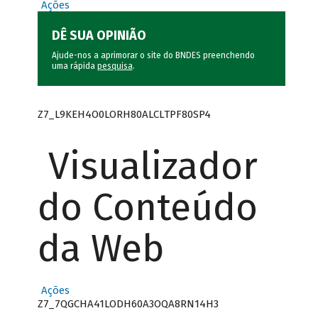
Ações
DÊ SUA OPINIÃO
Ajude-nos a aprimorar o site do BNDES preenchendo
uma rápida
pesquisa
.
Z7_L9KEH4O0LORH80ALCLTPF80SP4
Visualizador
do Conteúdo
da Web
Ações
Z7_7QGCHA41LODH60A3OQA8RN14H3