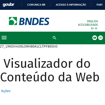
COMUNICA BR
ACESSO À INFORMAÇÃO
PARTI
ENGLISH
ACESSIBILIDADE
A+
A-
Busca
Z7_L9KEH4O0LORH80ALCLTPF80SH3
Visualizador do
Conteúdo da Web
Ações