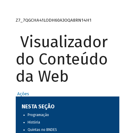
Z7_7QGCHA41LODH60A3OQA8RN14H1
Visualizador
do Conteúdo
da Web
Ações
NESTA SEÇÃO
Programação
História
Quintas no BNDES